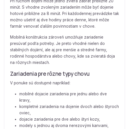
Pri ručnom dojení môže jedno zviera zabrať približne 20
minút. S vhodne zvoleným zariadením môže byť dojenie
hotové približne za 8 minút. Pri každodennej prevádzke tak
možno ušetriť aj dve hodiny práce denne, ktoré môže
farmár venovať ďalším povinnostiam v chove.
Mobilná konštrukcia zároveň umožňuje zariadenie
presúvať podľa potreby. Je preto vhodné nielen do
stabilných dojární, ale aj pre menšie a stredné farmy,
rodinné hospodárstva alebo chovy, kde sa zvieratá doja
na rôznych miestach.
Zariadenia pre rôzne typy chovu
V ponuke sú dostupné napríklad:
mobilné dojacie zariadenia pre jednu alebo dve
kravy,
kompletné zariadenia na dojenie dvoch alebo štyroch
oviec,
dojacie zariadenia pre dve alebo štyri kozy,
modely s jednou aj dvoma nerezovými kanvami,