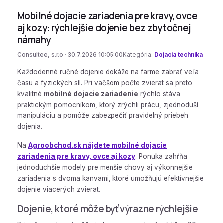
Mobilné dojacie zariadenia pre kravy, ovce
aj kozy: rýchlejšie dojenie bez zbytočnej
námahy
Consultee, s.r.o · 30.7.2026 10:05:00
Kategória:
Dojacia technika
Každodenné ručné dojenie dokáže na farme zabrať veľa
času a fyzických síl. Pri väčšom počte zvierat sa preto
kvalitné
mobilné dojacie zariadenie
rýchlo stáva
praktickým pomocníkom, ktorý zrýchli prácu, zjednoduší
manipuláciu a pomôže zabezpečiť pravidelný priebeh
dojenia.
Na
Agroobchod.sk nájdete mobilné dojacie
zariadenia pre kravy, ovce aj kozy
. Ponuka zahŕňa
jednoduchšie modely pre menšie chovy aj výkonnejšie
zariadenia s dvoma kanvami, ktoré umožňujú efektívnejšie
dojenie viacerých zvierat.
Dojenie, ktoré môže byť výrazne rýchlejšie