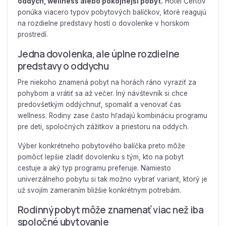
oddych, wellness alebo pokojnejší pobyt.
Hotel Čertov
ponúka viacero typov pobytových balíčkov, ktoré reagujú
na rozdielne predstavy hostí o dovolenke v horskom
prostredí.
Jedna dovolenka, ale úplne rozdielne
predstavy o oddychu
Pre niekoho znamená pobyt na horách ráno vyraziť za
pohybom a vrátiť sa až večer. Iný návštevník si chce
predovšetkým oddýchnuť, spomaliť a venovať čas
wellness. Rodiny zase často hľadajú kombináciu programu
pre deti, spoločných zážitkov a priestoru na oddych.
Výber konkrétneho pobytového balíčka preto môže
pomôcť lepšie zladiť dovolenku s tým, kto na pobyt
cestuje a aký typ programu preferuje. Namiesto
univerzálneho pobytu si tak možno vybrať variant, ktorý je
už svojím zameraním bližšie konkrétnym potrebám.
Rodinný pobyt môže znamenať viac než iba
spoločné ubytovanie