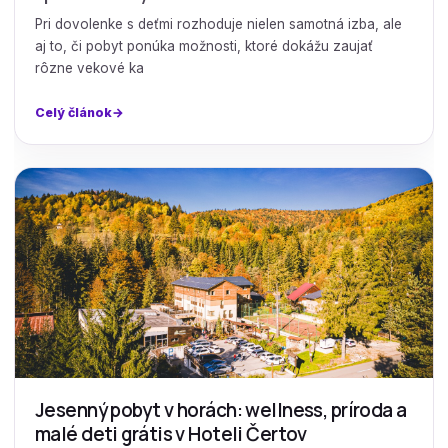
Pri dovolenke s deťmi rozhoduje nielen samotná izba, ale
aj to, či pobyt ponúka možnosti, ktoré dokážu zaujať
rôzne vekové ka
Celý článok
Jesenný pobyt v horách: wellness, príroda a
malé deti grátis v Hoteli Čertov