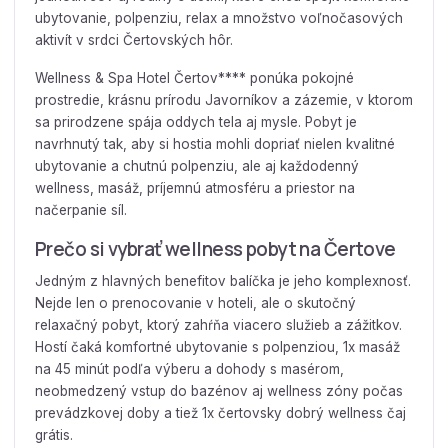
ubytovanie, polpenziu, relax a množstvo voľnočasových
aktivít v srdci Čertovských hôr.
Wellness & Spa Hotel Čertov**** ponúka pokojné
prostredie, krásnu prírodu Javorníkov a zázemie, v ktorom
sa prirodzene spája oddych tela aj mysle. Pobyt je
navrhnutý tak, aby si hostia mohli dopriať nielen kvalitné
ubytovanie a chutnú polpenziu, ale aj každodenný
wellness, masáž, príjemnú atmosféru a priestor na
načerpanie síl.
Prečo si vybrať wellness pobyt na Čertove
Jedným z hlavných benefitov balíčka je jeho komplexnosť.
Nejde len o prenocovanie v hoteli, ale o skutočný
relaxačný pobyt, ktorý zahŕňa viacero služieb a zážitkov.
Hostí čaká komfortné ubytovanie s polpenziou, 1x masáž
na 45 minút podľa výberu a dohody s masérom,
neobmedzený vstup do bazénov aj wellness zóny počas
prevádzkovej doby a tiež 1x čertovsky dobrý wellness čaj
grátis.