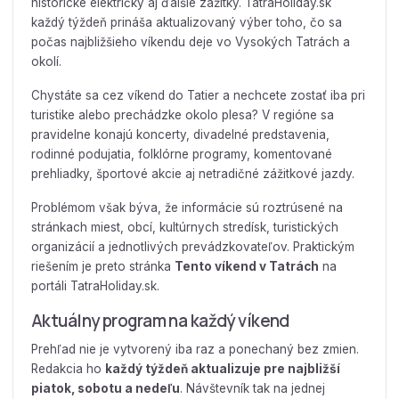
historické električky aj ďalšie zážitky. TatraHoliday.sk
každý týždeň prináša aktualizovaný výber toho, čo sa
počas najbližšieho víkendu deje vo Vysokých Tatrách a
okolí.
Chystáte sa cez víkend do Tatier a nechcete zostať iba pri
turistike alebo prechádzke okolo plesa? V regióne sa
pravidelne konajú koncerty, divadelné predstavenia,
rodinné podujatia, folklórne programy, komentované
prehliadky, športové akcie aj netradičné zážitkové jazdy.
Problémom však býva, že informácie sú roztrúsené na
stránkach miest, obcí, kultúrnych stredísk, turistických
organizácií a jednotlivých prevádzkovateľov. Praktickým
riešením je preto stránka
Tento víkend v Tatrách
na
portáli TatraHoliday.sk.
Aktuálny program na každý víkend
Prehľad nie je vytvorený iba raz a ponechaný bez zmien.
Redakcia ho
každý týždeň aktualizuje pre najbližší
piatok, sobotu a nedeľu
. Návštevník tak na jednej