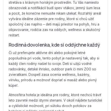
stretáva s krásnym horským prostredím. Tu Vás namiesto
obrazoviek a notifikácií budí spev vtákov, jemný šum lesa
a pocit, že konečne nemusíte nikam utekať. Rozľahlý areál
vytvára ideálne zázemie pre rodiny, ktoré si chcú užiť
spoločný čas naplno – deti majú priestor na pohyb, hru a
objavovanie, rodičia zas na oddych, wellness a skutočný
reštart.
Rodinná dovolenka, kde si oddýchne každý
Či už preferujete aktívne dni alebo pokojné letné
popoludnia pri vode, tento pobyt je nastavený tak, aby si
každý člen rodiny našiel to svoje. Deti si užijú vodné
radovánky, detské ihrisko, outdoor park či mini ZOO so
zvieratkami. Dospelí zasa ocenia wellness, bazény,
vírivku, prírodu a možnosť dopriať si masáž alebo pivný
kúpeľ.
Atmosféra hotela je ideálna pre rodiny, ktoré nechcú tráviť
leto zavreté medzi štyrmi stenami. V okolí nájdete turistické
a cyklistické možnosti, pri sútoku dvoch potokov za