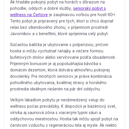
Ak hľadáte pokojný pobyt na horách s dôrazom na
pohodlie, oddych a dobré služby,
seniorský pobyt s
wellness na Čertove
je zaujímavou voľbou pre hostí 60+.
Tento pobyt je pripravený pre tých, ktorí si chcú dopriať
relax bez víkendového zhonu, v príjemnom prostredí
Javorníkov a s benefitmi, ktoré spríjemnia celý pobyt.
Súčasťou balíčka je ubytovanie s polpenziou, pričom
hostia si môžu vychutnať raňajky a večere formou
bufetových stolov alebo servírovane podľa obsadenosti.
Príjemným bonusom je aj popoludňajšia kávička s
domácim dezertom, ktorá dotvára atmosféru pokojnej
dovolenky. Pre mnohých seniorov je práve kombinácia
pohodlného ubytovania, kvalitnej stravy a horského
prostredia ideálnym riešením na pár dní oddychu.
Veľkým lákadlom pobytu je neobmedzený vstup do
wellness počas prevádzky. K dispozícii je bazénový svet,
vírivka aj saunová zóna s viacerými typmi sáun a
oddychovou miestnosťou. Hostia tak môžu spojiť pobyt na
čerstvom vzduchu s regeneráciou tela aj mysle. Ak niekto