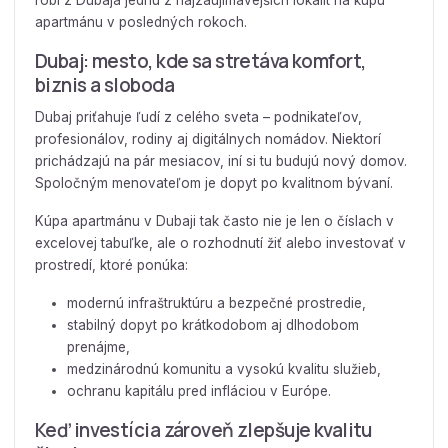
robí z Dubaja jednu z najzaujímavejších lokalít na kúpu
apartmánu v posledných rokoch.
Dubaj: mesto, kde sa stretáva komfort,
biznis a sloboda
Dubaj priťahuje ľudí z celého sveta – podnikateľov,
profesionálov, rodiny aj digitálnych nomádov. Niektorí
prichádzajú na pár mesiacov, iní si tu budujú nový domov.
Spoločným menovateľom je dopyt po kvalitnom bývaní.
Kúpa apartmánu v Dubaji tak často nie je len o číslach v
excelovej tabuľke, ale o rozhodnutí žiť alebo investovať v
prostredí, ktoré ponúka:
modernú infraštruktúru a bezpečné prostredie,
stabilný dopyt po krátkodobom aj dlhodobom
prenájme,
medzinárodnú komunitu a vysokú kvalitu služieb,
ochranu kapitálu pred infláciou v Európe.
Keď investícia zároveň zlepšuje kvalitu