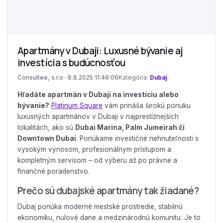
Apartmány v Dubaji: Luxusné bývanie aj
investícia s budúcnosťou
Consultee, s.r.o · 8.8.2025 11:46:06
Kategória:
Dubaj
Hľadáte apartmán v Dubaji na investíciu alebo
bývanie?
Platinum Square
vám prináša širokú ponuku
luxusných apartmánov v Dubaji v najprestížnejších
lokalitách, ako sú
Dubai Marina, Palm Jumeirah či
Downtown Dubai
. Ponúkame investičné nehnuteľnosti s
vysokým výnosom, profesionálnym prístupom a
kompletným servisom – od výberu až po právne a
finančné poradenstvo.
Prečo sú dubajské apartmány tak žiadané?
Dubaj ponúka moderné mestské prostredie, stabilnú
ekonomiku, nulové dane a medzinárodnú komunitu. Je to