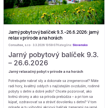
Jarný pobytový balíček 9.3.–26.6.2026: jarný
relax v prírode a na horách
Consultee, s.r.o · 3.3.2026 13:59:07
Kategória:
Slovensko
Jarný pobytový balíček 9.3.
– 26.6.2026
Jarný relaxačný pobyt v prírode a na horách
Potrebujete nabrať sily a dokonale sa zregenerovať? Máte
radi hory, kvalitný oddych s najčistejším ovzduším, rodinné
pobyty s deťmi a dobré jedlo? Chcete pozorovať, ako
kvitnú stromy a ako sa príroda prebúdza – a pri tom sa
kúpať, ozdravovať sa a stráviť dovolenku s deťmi? V tom
prípade je tu výhodný akciový balíček zameraný na jarné