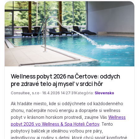
Wellness pobyt 2026 na Čertove: oddych
pre zdravé telo aj myseľ v srdci hôr
Consultee, s.r.o · 16.4.2026 14:27:31
Kategória:
Slovensko
Ak hľadáte miesto, kde si oddýchnete od každodenného
zhonu, načerpáte novú energiu a doprajete si wellness
pobyt v krásnom horskom prostredí, zaujme Vás
Wellness
pobyt 2026 vo Wellness & Spa Hoteli Čertov
. Tento
pobytový balíček je ideálnou voľbou pre páry,
jednotlivcov aj rodiny s deťmi, ktoré chcú spojiť komfortné