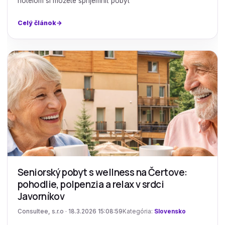
hotelom si môžete spríjemniť pobyt
Celý článok
Seniorský pobyt s wellness na Čertove:
pohodlie, polpenzia a relax v srdci
Javorníkov
Consultee, s.r.o · 18.3.2026 15:08:59
Kategória:
Slovensko