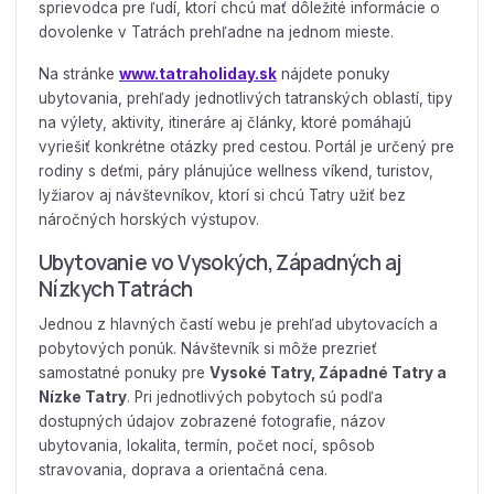
sprievodca pre ľudí, ktorí chcú mať dôležité informácie o
dovolenke v Tatrách prehľadne na jednom mieste.
Na stránke
www.tatraholiday.sk
nájdete ponuky
ubytovania, prehľady jednotlivých tatranských oblastí, tipy
na výlety, aktivity, itineráre aj články, ktoré pomáhajú
vyriešiť konkrétne otázky pred cestou. Portál je určený pre
rodiny s deťmi, páry plánujúce wellness víkend, turistov,
lyžiarov aj návštevníkov, ktorí si chcú Tatry užiť bez
náročných horských výstupov.
Ubytovanie vo Vysokých, Západných aj
Nízkych Tatrách
Jednou z hlavných častí webu je prehľad ubytovacích a
pobytových ponúk. Návštevník si môže prezrieť
samostatné ponuky pre
Vysoké Tatry, Západné Tatry a
Nízke Tatry
. Pri jednotlivých pobytoch sú podľa
dostupných údajov zobrazené fotografie, názov
ubytovania, lokalita, termín, počet nocí, spôsob
stravovania, doprava a orientačná cena.