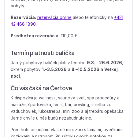
pobyty.
Rezervácia:
rezervácia online
alebo telefonicky na
+421
42 468 1890
.
Predbežná rezervácia:
110,00 €
Termín platnosti balíčka
Jarný pobytový balíček platí v termíne
9.3. – 26.6.2026
,
okrem pobytov
1.–3.5.2026
a
8.–10.5.2026
a
Veľkej
noci
.
Čo vás čaká na Čertove
K dispozícii je wellness, saunový svet, spa procedúry a
masáže, športoviská, tenis, bar, bowling, streľba zo
vzduchoviek, lukostreľba, mini zoo a aj trebárs opekačka.
Jarné chvíle u nás budú nezabudnuteľné.
Pred hotelom máme vlastné mini zoo s lamami, ovečkami,
kozičkami a pštrosom. Pri sútoku dvoch potokov za