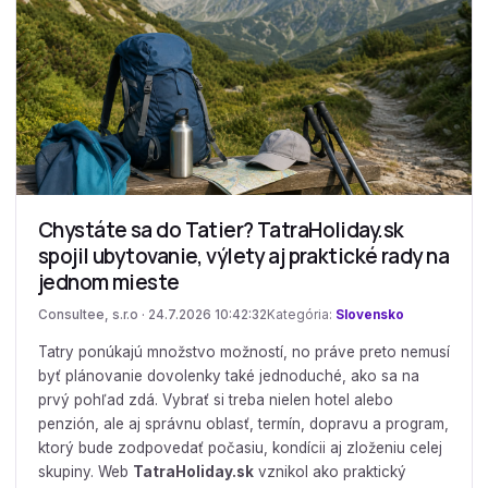
Chystáte sa do Tatier? TatraHoliday.sk
spojil ubytovanie, výlety aj praktické rady na
jednom mieste
Consultee, s.r.o · 24.7.2026 10:42:32
Kategória:
Slovensko
Tatry ponúkajú množstvo možností, no práve preto nemusí
byť plánovanie dovolenky také jednoduché, ako sa na
prvý pohľad zdá. Vybrať si treba nielen hotel alebo
penzión, ale aj správnu oblasť, termín, dopravu a program,
ktorý bude zodpovedať počasiu, kondícii aj zloženiu celej
skupiny. Web
TatraHoliday.sk
vznikol ako praktický