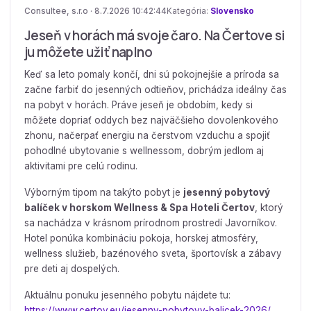
Consultee, s.r.o · 8.7.2026 10:42:44
Kategória:
Slovensko
Jeseň v horách má svoje čaro. Na Čertove si
ju môžete užiť naplno
Keď sa leto pomaly končí, dni sú pokojnejšie a príroda sa
začne farbiť do jesenných odtieňov, prichádza ideálny čas
na pobyt v horách. Práve jeseň je obdobím, kedy si
môžete dopriať oddych bez najväčšieho dovolenkového
zhonu, načerpať energiu na čerstvom vzduchu a spojiť
pohodlné ubytovanie s wellnessom, dobrým jedlom aj
aktivitami pre celú rodinu.
Výborným tipom na takýto pobyt je
jesenný pobytový
balíček v horskom Wellness & Spa Hoteli Čertov
, ktorý
sa nachádza v krásnom prírodnom prostredí Javorníkov.
Hotel ponúka kombináciu pokoja, horskej atmosféry,
wellness služieb, bazénového sveta, športovísk a zábavy
pre deti aj dospelých.
Aktuálnu ponuku jesenného pobytu nájdete tu:
https://www.certov.eu/jesenny-pobytovy-balicek-2026/