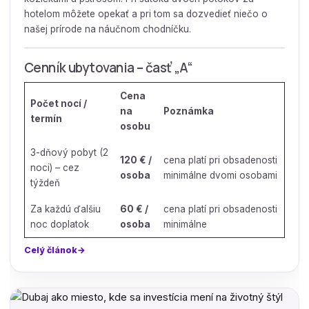
hotelom môžete opekať a pri tom sa dozvedieť niečo o
našej prírode na náučnom chodníčku.
Cenník ubytovania – časť „A“
Cena
Počet nocí /
na
Poznámka
termín
osobu
3-dňový pobyt (2
120 € /
cena platí pri obsadenosti
noci) – cez
osoba
minimálne dvomi osobami
týždeň
Za každú ďalšiu
60 € /
cena platí pri obsadenosti
noc doplatok
osoba
minimálne
Celý článok