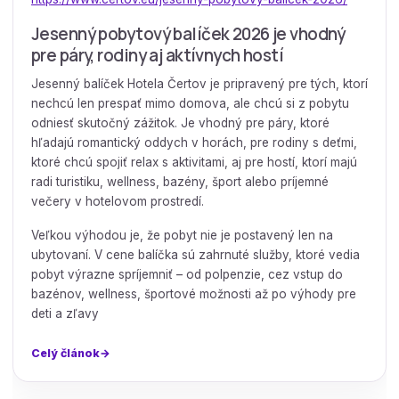
Jesenný pobytový balíček 2026 je vhodný
pre páry, rodiny aj aktívnych hostí
Jesenný balíček Hotela Čertov je pripravený pre tých, ktorí
nechcú len prespať mimo domova, ale chcú si z pobytu
odniesť skutočný zážitok. Je vhodný pre páry, ktoré
hľadajú romantický oddych v horách, pre rodiny s deťmi,
ktoré chcú spojiť relax s aktivitami, aj pre hostí, ktorí majú
radi turistiku, wellness, bazény, šport alebo príjemné
večery v hotelovom prostredí.
Veľkou výhodou je, že pobyt nie je postavený len na
ubytovaní. V cene balíčka sú zahrnuté služby, ktoré vedia
pobyt výrazne spríjemniť – od polpenzie, cez vstup do
bazénov, wellness, športové možnosti až po výhody pre
deti a zľavy
Celý článok