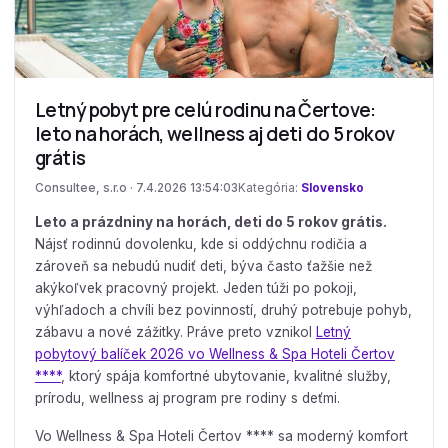
Letný pobyt pre celú rodinu na Čertove:
leto na horách, wellness aj deti do 5 rokov
grátis
Consultee, s.r.o · 7.4.2026 13:54:03
Kategória:
Slovensko
Leto a prázdniny na horách, deti do 5 rokov grátis.
Nájsť rodinnú dovolenku, kde si oddýchnu rodičia a
zároveň sa nebudú nudiť deti, býva často ťažšie než
akýkoľvek pracovný projekt. Jeden túži po pokoji,
výhľadoch a chvíli bez povinností, druhý potrebuje pohyb,
zábavu a nové zážitky. Práve preto vznikol
Letný
pobytový balíček 2026 vo Wellness & Spa Hoteli Čertov
****
, ktorý spája komfortné ubytovanie, kvalitné služby,
prírodu, wellness aj program pre rodiny s deťmi.
Vo Wellness & Spa Hoteli Čertov **** sa moderný komfort