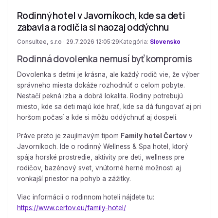
Rodinný hotel v Javorníkoch, kde sa deti
zabavia a rodičia si naozaj oddýchnu
Consultee, s.r.o · 29.7.2026 12:05:29
Kategória:
Slovensko
Rodinná dovolenka nemusí byť kompromis
Dovolenka s deťmi je krásna, ale každý rodič vie, že výber
správneho miesta dokáže rozhodnúť o celom pobyte.
Nestačí pekná izba a dobrá lokalita. Rodiny potrebujú
miesto, kde sa deti majú kde hrať, kde sa dá fungovať aj pri
horšom počasí a kde si môžu oddýchnuť aj dospelí.
Práve preto je zaujímavým tipom
Family hotel Čertov
v
Javorníkoch. Ide o rodinný Wellness & Spa hotel, ktorý
spája horské prostredie, aktivity pre deti, wellness pre
rodičov, bazénový svet, vnútorné herné možnosti aj
vonkajší priestor na pohyb a zážitky.
Viac informácií o rodinnom hoteli nájdete tu:
https://www.certov.eu/family-hotel/