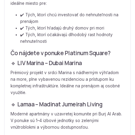
ideálne miesto pre:
✔️ Tých, ktorí chcú investovať do nehnuteľnosti na
prenájom
✔️ Tých, ktorí hľadajú druhý domov pri mori
✔️ Tých, ktorí očakávajú dlhodobý rast hodnoty
nehnuteľnosti
Čo nájdete v ponuke Platinum Square?
🔹 LIV Marina – Dubai Marina
Prémiový projekt v srdci Marina s nádherným výhľadom
na more, plne vybavenou rezidenciou a prístupom ku
kompletnej infraštruktúre. Ideálne na prenájom aj osobné
využitie.
🔹 Lamaa – Madinat Jumeirah Living
Moderné apartmány v uzavretej komunite pri Burj Al Arab.
V ponuke sú 1–4 izbové jednotky so zelenými
vnútroblokmi a výbornou dostupnosťou.