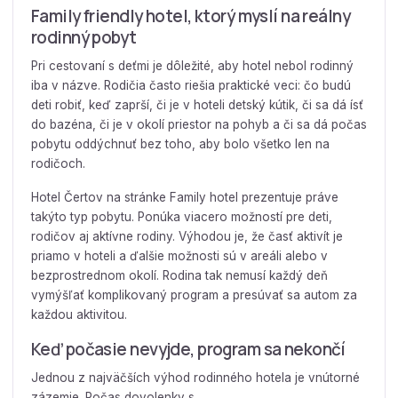
Family friendly hotel, ktorý myslí na reálny
rodinný pobyt
Pri cestovaní s deťmi je dôležité, aby hotel nebol rodinný
iba v názve. Rodičia často riešia praktické veci: čo budú
deti robiť, keď zaprší, či je v hoteli detský kútik, či sa dá ísť
do bazéna, či je v okolí priestor na pohyb a či sa dá počas
pobytu oddýchnuť bez toho, aby bolo všetko len na
rodičoch.
Hotel Čertov na stránke Family hotel prezentuje práve
takýto typ pobytu. Ponúka viacero možností pre deti,
rodičov aj aktívne rodiny. Výhodou je, že časť aktivít je
priamo v hoteli a ďalšie možnosti sú v areáli alebo v
bezprostrednom okolí. Rodina tak nemusí každý deň
vymýšľať komplikovaný program a presúvať sa autom za
každou aktivitou.
Keď počasie nevyjde, program sa nekončí
Jednou z najväčších výhod rodinného hotela je vnútorné
zázemie. Počas dovolenky s