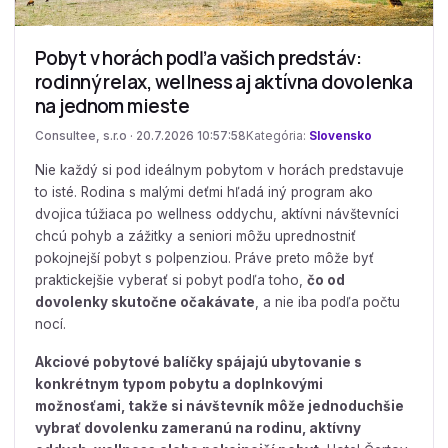
Pobyt v horách podľa vašich predstáv:
rodinný relax, wellness aj aktívna dovolenka
na jednom mieste
Consultee, s.r.o · 20.7.2026 10:57:58
Kategória:
Slovensko
Nie každý si pod ideálnym pobytom v horách predstavuje
to isté. Rodina s malými deťmi hľadá iný program ako
dvojica túžiaca po wellness oddychu, aktívni návštevníci
chcú pohyb a zážitky a seniori môžu uprednostniť
pokojnejší pobyt s polpenziou. Práve preto môže byť
praktickejšie vyberať si pobyt podľa toho,
čo od
dovolenky skutočne očakávate
, a nie iba podľa počtu
nocí.
Akciové pobytové balíčky spájajú ubytovanie s
konkrétnym typom pobytu a doplnkovými
možnosťami, takže si návštevník môže jednoduchšie
vybrať dovolenku zameranú na rodinu, aktívny