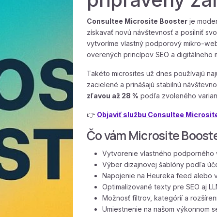
Consultee Microsite Booster
je modern
získavať novú návštevnosť a posilniť sv
vytvoríme vlastný podporový mikro-web
overených princípov SEO a digitálneho 
Takéto microsites už dnes používajú naj
zacielené a prinášajú stabilnú návštevno
zľavou až 28 %
podľa zvoleného varian
👉
Objaviť službu Consultee Microsit
Čo vám Microsite Booste
Vytvorenie vlastného podporného 
Výber dizajnovej šablóny podľa úč
Napojenie na Heureka feed alebo v
Optimalizované texty pre SEO aj L
Možnosť filtrov, kategórií a rozšíren
Umiestnenie na našom výkonnom ser