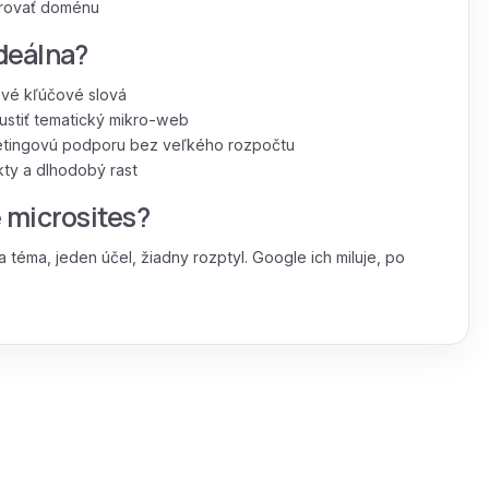
erovať doménu
ideálna?
ové kľúčové slová
pustiť tematický mikro-web
ketingovú podporu bez veľkého rozpočtu
kty a dlhodobý rast
 microsites?
 téma, jeden účel, žiadny rozptyl. Google ich miluje, po