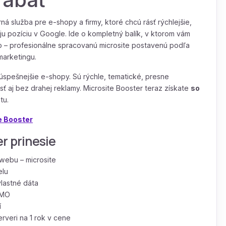
á služba pre e-shopy a firmy, ktoré chcú rásť rýchlejšie,
oju pozíciu v Google. Ide o kompletný balík, v ktorom vám
 – profesionálne spracovanú microsite postavenú podľa
marketingu.
úspešnejšie e-shopy. Sú rýchle, tematické, presne
sť aj bez drahej reklamy. Microsite Booster teraz získate
so
tu.
e Booster
r prinesie
webu – microsite
elu
lastné dáta
LMO
í
veri na 1 rok v cene