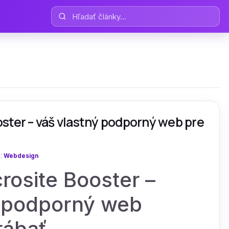
Hľadať články
n
ster – váš vlastný podporný web pre
a:
Webdesign
rosite Booster –
y podporný web
rábať