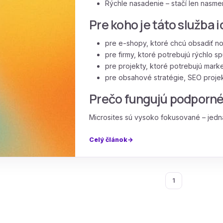
Rýchle nasadenie – stačí len nasm
Pre koho je táto služba 
pre e-shopy, ktoré chcú obsadiť n
pre firmy, ktoré potrebujú rýchlo s
pre projekty, ktoré potrebujú mar
pre obsahové stratégie, SEO proje
Prečo fungujú podporné
Microsites sú vysoko fokusované – jedna
Celý článok
1