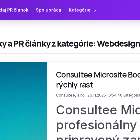
daj PR článok
Spolupráca
Kategórie
⌄
y a PR články z kategórie: Webdesig
Consultee Microsite Boo
rýchly rast
Consultee, s.r.o · 26.11.2025 16:54:40
Kategóri
Consultee Mic
profesionáln
pripravený za