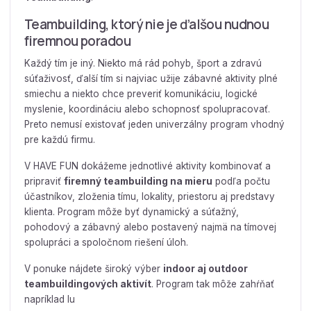
Teambuilding, ktorý nie je ďalšou nudnou
firemnou poradou
Každý tím je iný. Niekto má rád pohyb, šport a zdravú
súťaživosť, ďalší tím si najviac užije zábavné aktivity plné
smiechu a niekto chce preveriť komunikáciu, logické
myslenie, koordináciu alebo schopnosť spolupracovať.
Preto nemusí existovať jeden univerzálny program vhodný
pre každú firmu.
V HAVE FUN dokážeme jednotlivé aktivity kombinovať a
pripraviť
firemný teambuilding na mieru
podľa počtu
účastníkov, zloženia tímu, lokality, priestoru aj predstavy
klienta. Program môže byť dynamický a súťažný,
pohodový a zábavný alebo postavený najmä na tímovej
spolupráci a spoločnom riešení úloh.
V ponuke nájdete široký výber
indoor aj outdoor
teambuildingových aktivít
. Program tak môže zahŕňať
napríklad lu