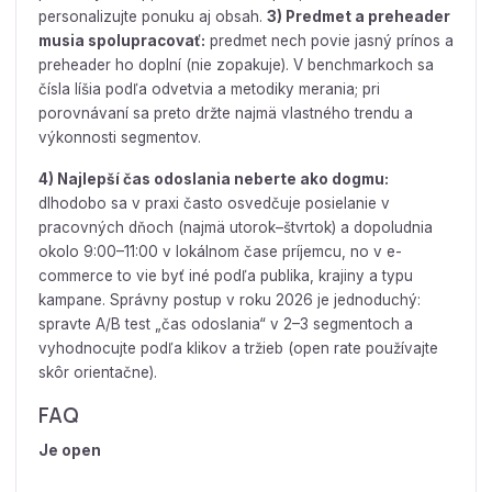
personalizujte ponuku aj obsah.
3) Predmet a preheader
musia spolupracovať:
predmet nech povie jasný prínos a
preheader ho doplní (nie zopakuje). V benchmarkoch sa
čísla líšia podľa odvetvia a metodiky merania; pri
porovnávaní sa preto držte najmä vlastného trendu a
výkonnosti segmentov.
4) Najlepší čas odoslania neberte ako dogmu:
dlhodobo sa v praxi často osvedčuje posielanie v
pracovných dňoch (najmä utorok–štvrtok) a dopoludnia
okolo 9:00–11:00 v lokálnom čase príjemcu, no v e-
commerce to vie byť iné podľa publika, krajiny a typu
kampane. Správny postup v roku 2026 je jednoduchý:
spravte A/B test „čas odoslania“ v 2–3 segmentoch a
vyhodnocujte podľa klikov a tržieb (open rate používajte
skôr orientačne).
FAQ
Je open