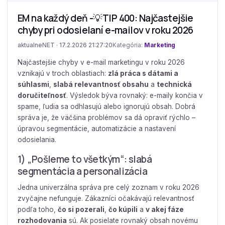
EM na každý deň -💡TIP 400: Najčastejšie
chyby pri odosielaní e-mailov v roku 2026
aktualneNET · 17.2.2026 21:27:20
Kategória:
Marketing
Najčastejšie chyby v e-mail marketingu v roku 2026
vznikajú v troch oblastiach:
zlá práca s dátami a
súhlasmi
,
slabá relevantnosť obsahu
a
technická
doručiteľnosť
. Výsledok býva rovnaký: e-maily končia v
spame, ľudia sa odhlasujú alebo ignorujú obsah. Dobrá
správa je, že väčšina problémov sa dá opraviť rýchlo –
úpravou segmentácie, automatizácie a nastavení
odosielania.
1) „Pošleme to všetkým“: slabá
segmentácia a personalizácia
Jedna univerzálna správa pre celý zoznam v roku 2026
zvyčajne nefunguje. Zákazníci očakávajú relevantnosť
podľa toho,
čo si pozerali
,
čo kúpili
a
v akej fáze
rozhodovania
sú. Ak posielate rovnaký obsah novému