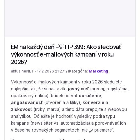
EM na každý deň -💡TIP 399: Ako sledovať
výkonnosť e-mailových kampaní v roku
2026?
aktualneNET · 17.2.2026 21:27:21
Kategória:
Marketing
Výkonnosť e-mailových kampaní v roku 2026 sledujete
najlepšie tak, že si nastavíte
jasný cieľ
(predaj, registrácia,
opakovaný nákup), budete merať
doručenie
,
angažovanosť
(otvorenia a kliky),
konverzie
a
ziskovosť
(tržby, marža) a tieto dáta prepojíte s webovou
analytikou. Dôležité je hodnotiť výsledky podľa typu
kampane (newsletter vs. automatizácia) a porovnávať ich
v čase na rovnakých segmentoch, nie „v priemere“.