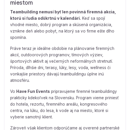
miestom
Teambuilding nemusí byť len povinná firemná akcia,
ktorú si ľudia odškrtnú v kalendári.
Keď sa spojí
vhodné miesto, dobrý program a skúsená organizácia,
vznikne deň alebo pobyt, na ktorý sa vo firme ešte dlho
spomína.
Práve teraz je ideálne obdobie na plánovanie firemných
akcií, outdoorových programov, tímových výziev,
športových aktivít aj večerných neformálnych stretnutí.
Príroda, dlhšie dni, terasy, lúky, lesy, voda, wellness či
vonkajšie priestory dávajú teambuildingu úplne inú
atmosféru.
Vo
Have Fun Events
pripravujeme firemné teambuildingy
prakticky kdekoľvek na Slovensku. Program vieme priniesť
do hotela, rezortu, firemného areálu, kongresového
centra, na lúku, do lesa, k vode aj na miesto, ktoré si
vyberie samotný klient.
Zároveň však klientom odporúčame aj overené partnerské