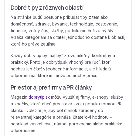
Dobré tipy z rôznych oblastí
Na stránke budú postupne pribúdať tipy z tém ako
domácnosť, zdravie, bývanie, technológie, cestovanie,
financie, voľný čas, služby, podnikanie či životný štýl.
Vďaka kategóriám sa čitateľ jednoducho dostane k oblasti,
ktorá ho práve zaujíma.
Každý dobrý tip by mal byť zrozumiteľný, konkrétny a
praktický. Preto je dobrytip.sk vhodný pre ľudí, ktorí
nechcú len čítať všeobecné informácie, ale hľadajú
odporúčania, ktoré im môžu pomôcť v praxi.
Priestor aj pre firmy a PR články
Magazín
dobrytip.sk
môžu využiť aj firmy, e-shopy, služby
a značky, ktoré chcú predstaviť svoju ponuku formou PR
článku. Dôležité je, aby bol článok zaradený do
relevantnej kategórie a prinášal čitateľovi hodnotu –
napríklad vysvetlenie, návod, porovnanie alebo praktické
odporúčanie.