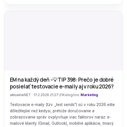
EM na každý deň -💡TIP 398: Prečo je dobré
posielať testovacie e-maily aj v roku 2026?
aktualneNET · 17.2.2026 21:27:21
Kategória:
Marketing
Testovacie e-maily (tzv. „test sends“) sú v roku 2026 ešte
dôležitejšie než kedysi, pretože doručovanie a
zobrazovanie správ ovplyvňuje viac faktorov naraz: e-
mailové klienty (Gmail, Outlook), mobilné aplikácie, tmavý