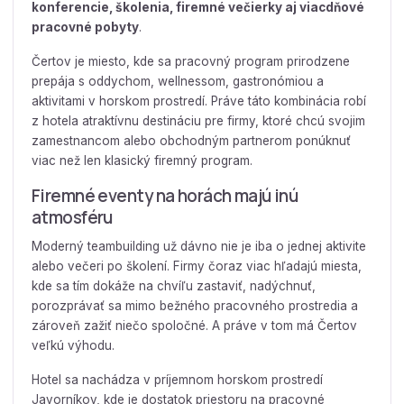
konferencie, školenia, firemné večierky aj viacdňové
pracovné pobyty
.
Čertov je miesto, kde sa pracovný program prirodzene
prepája s oddychom, wellnessom, gastronómiou a
aktivitami v horskom prostredí. Práve táto kombinácia robí
z hotela atraktívnu destináciu pre firmy, ktoré chcú svojim
zamestnancom alebo obchodným partnerom ponúknuť
viac než len klasický firemný program.
Firemné eventy na horách majú inú
atmosféru
Moderný teambuilding už dávno nie je iba o jednej aktivite
alebo večeri po školení. Firmy čoraz viac hľadajú miesta,
kde sa tím dokáže na chvíľu zastaviť, nadýchnuť,
porozprávať sa mimo bežného pracovného prostredia a
zároveň zažiť niečo spoločné. A práve v tom má Čertov
veľkú výhodu.
Hotel sa nachádza v príjemnom horskom prostredí
Javorníkov, kde je dostatok priestoru na pracovné