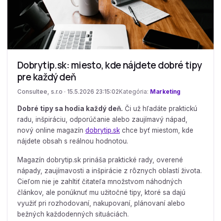
Dobrytip.sk: miesto, kde nájdete dobré tipy
pre každý deň
Consultee, s.r.o · 15.5.2026 23:15:02
Kategória:
Marketing
Dobré tipy sa hodia každý deň.
Či už hľadáte praktickú
radu, inšpiráciu, odporúčanie alebo zaujímavý nápad,
nový online magazín
dobrytip.sk
chce byť miestom, kde
nájdete obsah s reálnou hodnotou.
Magazín dobrytip.sk prináša praktické rady, overené
nápady, zaujímavosti a inšpirácie z rôznych oblastí života.
Cieľom nie je zahltiť čitateľa množstvom náhodných
článkov, ale ponúknuť mu užitočné tipy, ktoré sa dajú
využiť pri rozhodovaní, nakupovaní, plánovaní alebo
bežných každodenných situáciách.