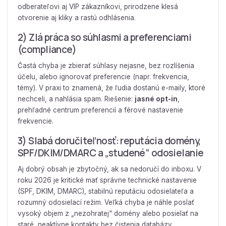
odberateľovi aj VIP zákazníkovi, prirodzene klesá
otvorenie aj kliky a rastú odhlásenia.
2) Zlá práca so súhlasmi a preferenciami
(compliance)
Častá chyba je zbierať súhlasy nejasne, bez rozlíšenia
účelu, alebo ignorovať preferencie (napr. frekvencia,
témy). V praxi to znamená, že ľudia dostanú e-maily, ktoré
nechceli, a nahlásia spam. Riešenie:
jasné opt-in
,
prehľadné centrum preferencií a férové nastavenie
frekvencie.
3) Slabá doručiteľnosť: reputácia domény,
SPF/DKIM/DMARC a „studené“ odosielanie
Aj dobrý obsah je zbytočný, ak sa nedoručí do inboxu. V
roku 2026 je kritické mať správne technické nastavenie
(SPF, DKIM, DMARC), stabilnú reputáciu odosielateľa a
rozumný odosielací režim. Veľká chyba je náhle poslať
vysoký objem z „nezohratej“ domény alebo posielať na
staré, neaktívne kontakty bez čistenia databázy.