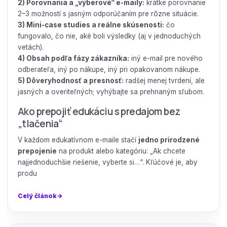
2) Porovnania a „výberové“ e-maily:
krátke porovnanie
2–3 možností s jasným odporúčaním pre rôzne situácie.
3) Mini-case studies a reálne skúsenosti:
čo
fungovalo, čo nie, aké boli výsledky (aj v jednoduchých
vetách).
4) Obsah podľa fázy zákazníka:
iný e-mail pre nového
odberateľa, iný po nákupe, iný pri opakovanom nákupe.
5) Dôveryhodnosť a presnosť:
radšej menej tvrdení, ale
jasných a overiteľných; vyhýbajte sa prehnaným sľubom.
Ako prepojiť edukáciu s predajom bez
„tlačenia“
V každom edukatívnom e-maile stačí
jedno prirodzené
prepojenie
na produkt alebo kategóriu: „Ak chcete
najjednoduchšie riešenie, vyberte si…“. Kľúčové je, aby
produ
Celý článok