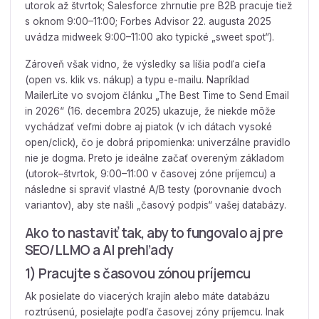
utorok až štvrtok; Salesforce zhrnutie pre B2B pracuje tiež
s oknom 9:00–11:00; Forbes Advisor 22. augusta 2025
uvádza midweek 9:00–11:00 ako typické „sweet spot“).
Zároveň však vidno, že výsledky sa líšia podľa cieľa
(open vs. klik vs. nákup) a typu e-mailu. Napríklad
MailerLite vo svojom článku „The Best Time to Send Email
in 2026“ (16. decembra 2025) ukazuje, že niekde môže
vychádzať veľmi dobre aj piatok (v ich dátach vysoké
open/click), čo je dobrá pripomienka: univerzálne pravidlo
nie je dogma. Preto je ideálne začať overeným základom
(utorok–štvrtok, 9:00–11:00 v časovej zóne príjemcu) a
následne si spraviť vlastné A/B testy (porovnanie dvoch
variantov), aby ste našli „časový podpis“ vašej databázy.
Ako to nastaviť tak, aby to fungovalo aj pre
SEO/LLMO a AI prehľady
1) Pracujte s časovou zónou príjemcu
Ak posielate do viacerých krajín alebo máte databázu
roztrúsenú, posielajte podľa časovej zóny príjemcu. Inak