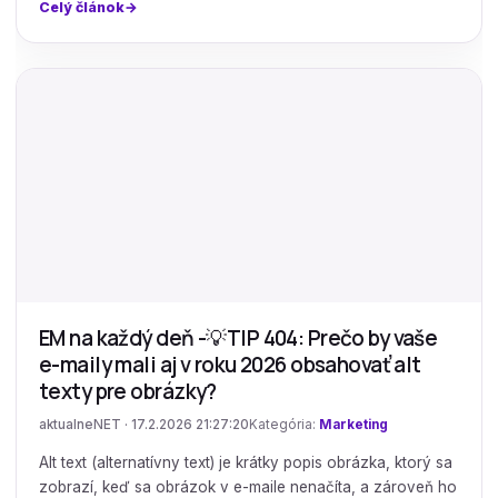
Celý článok
EM na každý deň -💡TIP 404: Prečo by vaše
e-maily mali aj v roku 2026 obsahovať alt
texty pre obrázky?
aktualneNET · 17.2.2026 21:27:20
Kategória:
Marketing
Alt text (alternatívny text) je krátky popis obrázka, ktorý sa
zobrazí, keď sa obrázok v e-maile nenačíta, a zároveň ho