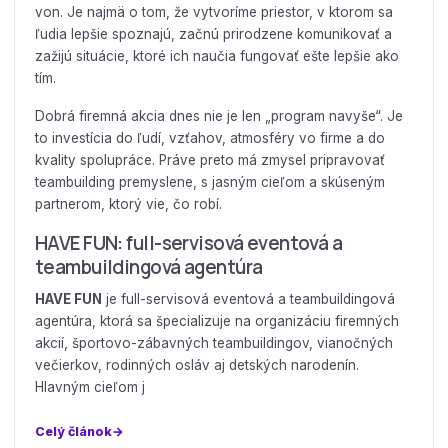
von. Je najmä o tom, že vytvoríme priestor, v ktorom sa
ľudia lepšie spoznajú, začnú prirodzene komunikovať a
zažijú situácie, ktoré ich naučia fungovať ešte lepšie ako
tím.
Dobrá firemná akcia dnes nie je len „program navyše“. Je
to investícia do ľudí, vzťahov, atmosféry vo firme a do
kvality spolupráce. Práve preto má zmysel pripravovať
teambuilding premyslene, s jasným cieľom a skúseným
partnerom, ktorý vie, čo robí.
HAVE FUN: full-servisová eventová a
teambuildingová agentúra
HAVE FUN
je full-servisová eventová a teambuildingová
agentúra, ktorá sa špecializuje na organizáciu firemných
akcií, športovo-zábavných teambuildingov, vianočných
večierkov, rodinných osláv aj detských narodenín.
Hlavným cieľom j
Celý článok