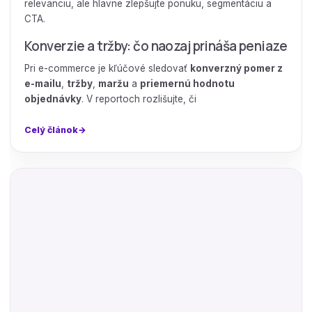
relevanciu, ale hlavne zlepšujte ponuku, segmentáciu a
CTA.
Konverzie a tržby: čo naozaj prináša peniaze
Pri e-commerce je kľúčové sledovať
konverzný pomer z
e-mailu
,
tržby
,
maržu
a
priemernú hodnotu
objednávky
. V reportoch rozlišujte, či
Celý článok