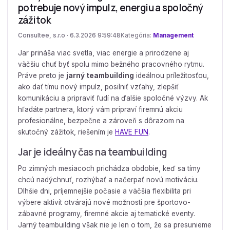
potrebuje nový impulz, energiu a spoločný
zážitok
Consultee, s.r.o · 6.3.2026 9:59:48
Kategória:
Management
Jar prináša viac svetla, viac energie a prirodzene aj
väčšiu chuť byť spolu mimo bežného pracovného rytmu.
Práve preto je
jarný teambuilding
ideálnou príležitosťou,
ako dať tímu nový impulz, posilniť vzťahy, zlepšiť
komunikáciu a pripraviť ľudí na ďalšie spoločné výzvy. Ak
hľadáte partnera, ktorý vám pripraví firemnú akciu
profesionálne, bezpečne a zároveň s dôrazom na
skutočný zážitok, riešením je
HAVE FUN
.
Jar je ideálny čas na teambuilding
Po zimných mesiacoch prichádza obdobie, keď sa tímy
chcú nadýchnuť, rozhýbať a načerpať novú motiváciu.
Dlhšie dni, príjemnejšie počasie a väčšia flexibilita pri
výbere aktivít otvárajú nové možnosti pre športovo-
zábavné programy, firemné akcie aj tematické eventy.
Jarný teambuilding však nie je len o tom, že sa presunieme