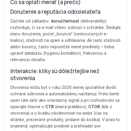
Čo sa oplatí merať (a prečo)
Doručenie a reputácia odosielateľa
Začnite od základov:
doručiteľnosť
(deliverability)
rozhoduje, či sa e-mail vôbec zobrazí v schránke. Sledujte
mieru doručenia, počet „bounce“ (nedoručených e-
mailov), sťažnosti na spam a odhlásenia. Ak rastú sťažnosti
alebo bouncy, často nepomôže meniť predmety – treba
upraviť databázu (hygienu kontaktov), frekvenciu a
relevanciu obsahu.
Interakcie: kliky sú dôležitejšie než
otvorenia
Otvorenia môžu byť v roku 2026 menej spoľahlivé (kvôli
ochrane súkromia a automatickému načítaniu). Preto berte
open rate skôr ako orientačný signál a pri rozhodovaní sa
opierajte hlavne o
CTR
(miera preklikov),
CTOR
(klik z
otvorenia) a o kvalitu návštevnosti na webe (čas na
stránke, prezerané produkty, pridané do košíka). V praxi to
znamená: optimalizujte predmet a preheader pre