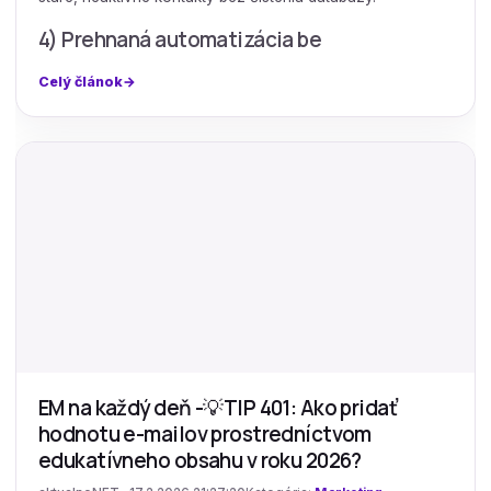
4) Prehnaná automatizácia be
Celý článok
EM na každý deň -💡TIP 401: Ako pridať
hodnotu e-mailov prostredníctvom
edukatívneho obsahu v roku 2026?