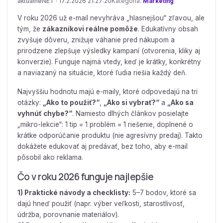
aktualneNET · 17.2.2026 21:27:20
Kategória:
Marketing
V roku 2026 už e-mail nevyhráva „hlasnejšou“ zľavou, ale
tým, že
zákazníkovi reálne pomôže
. Edukatívny obsah
zvyšuje dôveru, znižuje váhanie pred nákupom a
prirodzene zlepšuje výsledky kampaní (otvorenia, kliky aj
konverzie). Funguje najmä vtedy, keď je krátky, konkrétny
a naviazaný na situácie, ktoré ľudia riešia každý deň.
Najvyššiu hodnotu majú e-maily, ktoré odpovedajú na tri
otázky:
„Ako to použiť?“
,
„Ako si vybrať?“
a
„Ako sa
vyhnúť chybe?“
. Namiesto dlhých článkov posielajte
„mikro-lekcie“: 1 tip = 1 problém = 1 riešenie, doplnené o
krátke odporúčanie produktu (nie agresívny predaj). Takto
dokážete edukovať aj predávať, bez toho, aby e-mail
pôsobil ako reklama.
Čo v roku 2026 funguje najlepšie
1) Praktické návody a checklisty:
5–7 bodov, ktoré sa
dajú hneď použiť (napr. výber veľkosti, starostlivosť,
údržba, porovnanie materiálov).