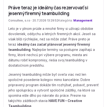
Práve teraz je ideálny čas rezervovať si
jesenný firemný teambuilding
Consultee, s.r.o · 20.7.2026 13:29:52
Kategória:
Management
Leto je v plnom prúde a mnohé firmy si užívajú obdobie
dovoleniek, oddychu a letných firemných akcií. Jeseň sa
však blíži rýchlejšie, než sa môže zdať. Práve preto je
teraz
ideálny čas začať plánovať jesenný firemný
teambuilding
. Najlepšie termíny sa postupne zapĺňajú a
firmy, ktoré nechcú pri výbere programu, miesta ani
dátumu robiť kompromisy, riešia svoj teambuilding v
dostatočnom predstihu.
Jesenný teambuilding môže byť oveľa viac než len
spoločné posedenie kolegov mimo kancelárie. Dobre
pripravený program dokáže tím rozhýbať, pobaviť, preveriť
jeho spoluprácu a vytvoriť spoločné zážitky, na ktoré sa
spomína ešte dlho po návrate do práce. Presne na
takýchto zážitkoch stavia
HAVE FUN – Creative
Teambuilding
.