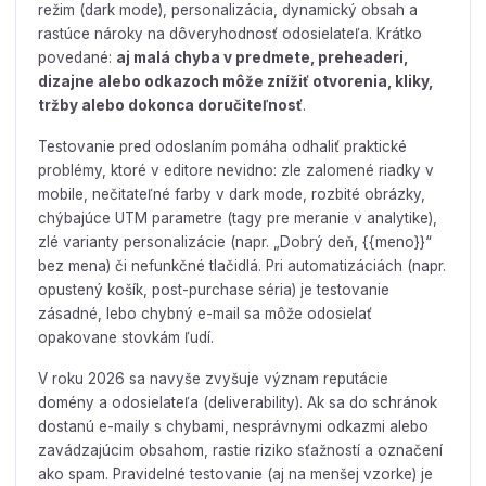
režim (dark mode), personalizácia, dynamický obsah a
rastúce nároky na dôveryhodnosť odosielateľa. Krátko
povedané:
aj malá chyba v predmete, preheaderi,
dizajne alebo odkazoch môže znížiť otvorenia, kliky,
tržby alebo dokonca doručiteľnosť
.
Testovanie pred odoslaním pomáha odhaliť praktické
problémy, ktoré v editore nevidno: zle zalomené riadky v
mobile, nečitateľné farby v dark mode, rozbité obrázky,
chýbajúce UTM parametre (tagy pre meranie v analytike),
zlé varianty personalizácie (napr. „Dobrý deň, {{meno}}“
bez mena) či nefunkčné tlačidlá. Pri automatizáciách (napr.
opustený košík, post-purchase séria) je testovanie
zásadné, lebo chybný e-mail sa môže odosielať
opakovane stovkám ľudí.
V roku 2026 sa navyše zvyšuje význam reputácie
domény a odosielateľa (deliverability). Ak sa do schránok
dostanú e-maily s chybami, nesprávnymi odkazmi alebo
zavádzajúcim obsahom, rastie riziko sťažností a označení
ako spam. Pravidelné testovanie (aj na menšej vzorke) je