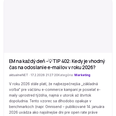
EM na každý deň -💡TIP 402: Kedy je vhodný
čas na odoslanie e-mailov v roku 2026?
aktualneNET · 17.2.2026 21:27:20
Kategória:
Marketing
V roku 2026 stále platí, že najbezpečnejšia „základná
voľba“ pre väčšinu e-commerce kampaní je posielať e-
maily uprostred týždňa, najmä v utorok až štvrtok
dopoludnia. Tento vzorec sa dlhodobo opakuje v
benchmarkoch (napr. Omnisend – publikované 14. januára
2026 uvádza ako najsilnejšie dni pre open rate práve