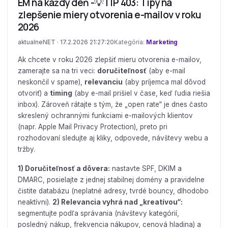
EM na každý deň -💡TIP 403: Tipy na
zlepšenie miery otvorenia e-mailov v roku
2026
aktualneNET · 17.2.2026 21:27:20
Kategória:
Marketing
Ak chcete v roku 2026 zlepšiť mieru otvorenia e-mailov,
zamerajte sa na tri veci:
doručiteľnosť
(aby e-mail
neskončil v spame),
relevanciu
(aby príjemca mal dôvod
otvoriť) a
timing
(aby e-mail prišiel v čase, keď ľudia riešia
inbox). Zároveň rátajte s tým, že „open rate“ je dnes často
skreslený ochrannými funkciami e-mailových klientov
(napr. Apple Mail Privacy Protection), preto pri
rozhodovaní sledujte aj kliky, odpovede, návštevy webu a
tržby.
1) Doručiteľnosť a dôvera:
nastavte SPF, DKIM a
DMARC, posielajte z jednej stabilnej domény a pravidelne
čistite databázu (neplatné adresy, tvrdé bouncy, dlhodobo
neaktívni).
2) Relevancia vyhrá nad „kreatívou“:
segmentujte podľa správania (návštevy kategórií,
posledný nákup, frekvencia nákupov, cenová hladina) a