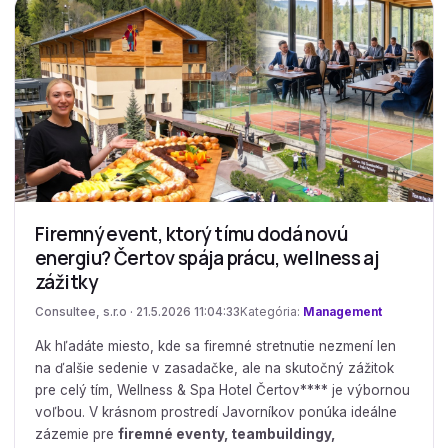
Firemný event, ktorý tímu dodá novú
energiu? Čertov spája prácu, wellness aj
zážitky
Consultee, s.r.o · 21.5.2026 11:04:33
Kategória:
Management
Ak hľadáte miesto, kde sa firemné stretnutie nezmení len
na ďalšie sedenie v zasadačke, ale na skutočný zážitok
pre celý tím, Wellness & Spa Hotel Čertov**** je výbornou
voľbou. V krásnom prostredí Javorníkov ponúka ideálne
zázemie pre
firemné eventy, teambuildingy,