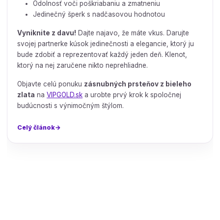
Odolnosť voči poškriabaniu a zmatneniu
Jedinečný šperk s nadčasovou hodnotou
Vyniknite z davu!
Dajte najavo, že máte vkus. Darujte
svojej partnerke kúsok jedinečnosti a elegancie, ktorý ju
bude zdobiť a reprezentovať každý jeden deň. Klenot,
ktorý na nej zaručene nikto neprehliadne.
Objavte celú ponuku
zásnubných prsteňov z bieleho
zlata
na
VIPGOLD.sk
a urobte prvý krok k spoločnej
budúcnosti s výnimočným štýlom.
Celý článok