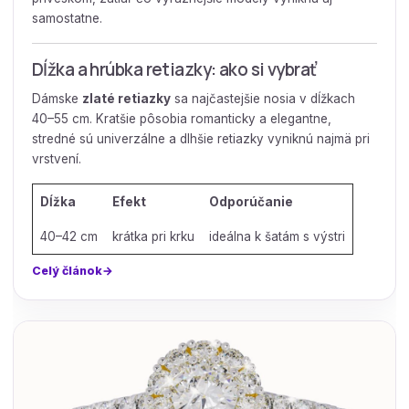
samostatne.
Dĺžka a hrúbka retiazky: ako si vybrať
Dámske
zlaté retiazky
sa najčastejšie nosia v dĺžkach
40–55 cm. Kratšie pôsobia romanticky a elegantne,
stredné sú univerzálne a dlhšie retiazky vyniknú najmä pri
vrstvení.
Dĺžka
Efekt
Odporúčanie
40–42 cm
krátka pri krku
ideálna k šatám s výstri
Celý článok