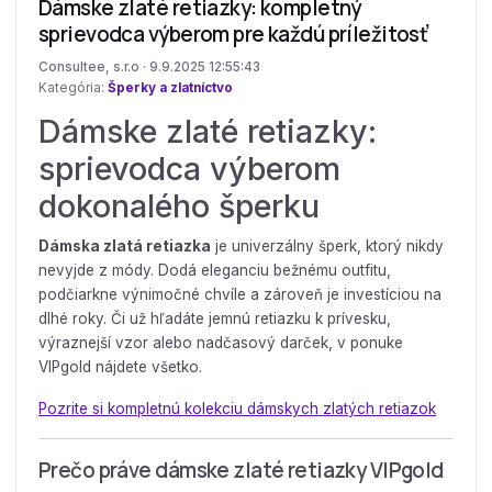
Dámske zlaté retiazky: kompletný
sprievodca výberom pre každú príležitosť
Consultee, s.r.o · 9.9.2025 12:55:43
Kategória:
Šperky a zlatníctvo
Dámske zlaté retiazky:
sprievodca výberom
dokonalého šperku
Dámska zlatá retiazka
je univerzálny šperk, ktorý nikdy
nevyjde z módy. Dodá eleganciu bežnému outfitu,
podčiarkne výnimočné chvíle a zároveň je investíciou na
dlhé roky. Či už hľadáte jemnú retiazku k prívesku,
výraznejší vzor alebo nadčasový darček, v ponuke
VIPgold nájdete všetko.
Pozrite si kompletnú kolekciu dámskych zlatých retiazok
Prečo práve dámske zlaté retiazky VIPgold