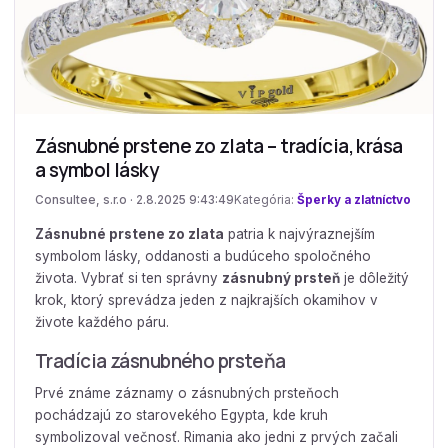
Zásnubné prstene zo zlata – tradícia, krása
a symbol lásky
Consultee, s.r.o · 2.8.2025 9:43:49
Kategória:
Šperky a zlatníctvo
Zásnubné prstene zo zlata
patria k najvýraznejším
symbolom lásky, oddanosti a budúceho spoločného
života. Vybrať si ten správny
zásnubný prsteň
je dôležitý
krok, ktorý sprevádza jeden z najkrajších okamihov v
živote každého páru.
Tradícia zásnubného prsteňa
Prvé známe záznamy o zásnubných prsteňoch
pochádzajú zo starovekého Egypta, kde kruh
symbolizoval večnosť. Rimania ako jedni z prvých začali