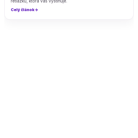
retiazku, ktorá vás vystihuje.
Celý článok