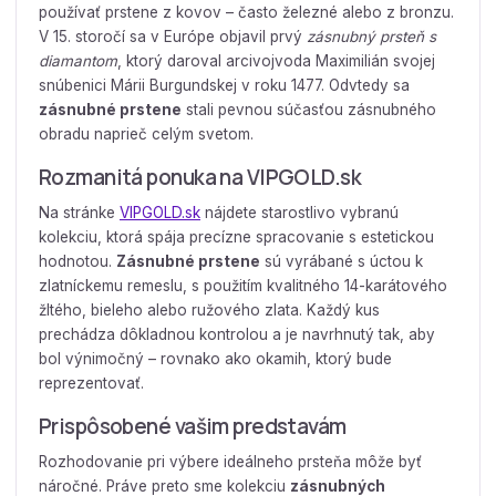
používať prstene z kovov – často železné alebo z bronzu.
V 15. storočí sa v Európe objavil prvý
zásnubný prsteň s
diamantom
, ktorý daroval arcivojvoda Maximilián svojej
snúbenici Márii Burgundskej v roku 1477. Odvtedy sa
zásnubné prstene
stali pevnou súčasťou zásnubného
obradu naprieč celým svetom.
Rozmanitá ponuka na VIPGOLD.sk
Na stránke
VIPGOLD.sk
nájdete starostlivo vybranú
kolekciu, ktorá spája precízne spracovanie s estetickou
hodnotou.
Zásnubné prstene
sú vyrábané s úctou k
zlatníckemu remeslu, s použitím kvalitného 14-karátového
žltého, bieleho alebo ružového zlata. Každý kus
prechádza dôkladnou kontrolou a je navrhnutý tak, aby
bol výnimočný – rovnako ako okamih, ktorý bude
reprezentovať.
Prispôsobené vašim predstavám
Rozhodovanie pri výbere ideálneho prsteňa môže byť
náročné. Práve preto sme kolekciu
zásnubných