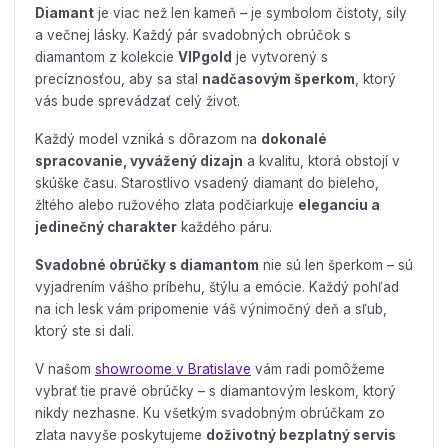
Diamant
je viac než len kameň – je symbolom čistoty, sily
a večnej lásky. Každý pár svadobných obrúčok s
diamantom z kolekcie
VIPgold
je vytvorený s
precíznosťou, aby sa stal
nadčasovým šperkom
, ktorý
vás bude sprevádzať celý život.
Každý model vzniká s dôrazom na
dokonalé
spracovanie, vyvážený dizajn
a kvalitu, ktorá obstojí v
skúške času. Starostlivo vsadený diamant do bieleho,
žltého alebo ružového zlata podčiarkuje
eleganciu a
jedinečný charakter
každého páru.
Svadobné obrúčky s diamantom
nie sú len šperkom – sú
vyjadrením vášho príbehu, štýlu a emócie. Každý pohľad
na ich lesk vám pripomenie váš výnimočný deň a sľub,
ktorý ste si dali.
V našom
showroome v Bratislave
vám radi pomôžeme
vybrať tie pravé obrúčky – s diamantovým leskom, ktorý
nikdy nezhasne. Ku všetkým svadobným obrúčkam zo
zlata navyše poskytujeme
doživotný bezplatný servis