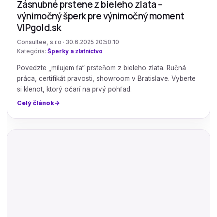
Zásnubné prstene z bieleho zlata –
výnimočný šperk pre výnimočný moment
VIPgold.sk
Consultee, s.r.o · 30.6.2025 20:50:10
Kategória:
Šperky a zlatníctvo
Povedzte „milujem ťa“ prsteňom z bieleho zlata. Ručná
práca, certifikát pravosti, showroom v Bratislave. Vyberte
si klenot, ktorý očarí na prvý pohľad.
Celý článok