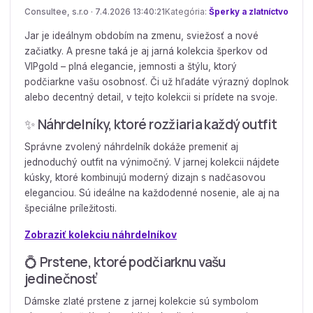
Consultee, s.r.o · 7.4.2026 13:40:21
Kategória:
Šperky a zlatníctvo
Jar je ideálnym obdobím na zmenu, sviežosť a nové
začiatky. A presne taká je aj jarná kolekcia šperkov od
VIPgold – plná elegancie, jemnosti a štýlu, ktorý
podčiarkne vašu osobnosť. Či už hľadáte výrazný doplnok
alebo decentný detail, v tejto kolekcii si prídete na svoje.
✨ Náhrdelníky, ktoré rozžiaria každý outfit
Správne zvolený náhrdelník dokáže premeniť aj
jednoduchý outfit na výnimočný. V jarnej kolekcii nájdete
kúsky, ktoré kombinujú moderný dizajn s nadčasovou
eleganciou. Sú ideálne na každodenné nosenie, ale aj na
špeciálne príležitosti.
Zobraziť kolekciu náhrdelníkov
💍 Prstene, ktoré podčiarknu vašu
jedinečnosť
Dámske zlaté prstene z jarnej kolekcie sú symbolom