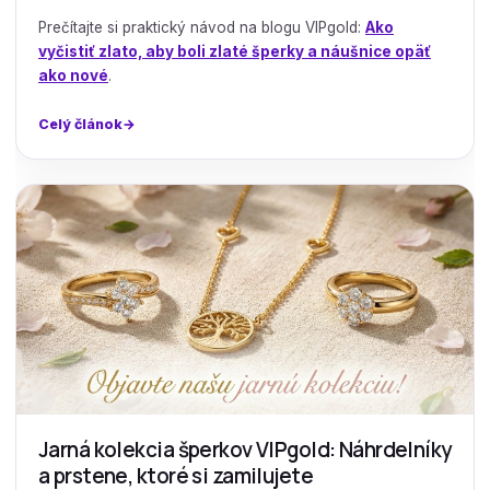
Prečítajte si praktický návod na blogu VIPgold:
Ako
vyčistiť zlato, aby boli zlaté šperky a náušnice opäť
ako nové
.
Celý článok
Jarná kolekcia šperkov VIPgold: Náhrdelníky
a prstene, ktoré si zamilujete