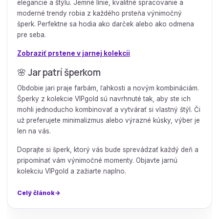
elegancie a štýlu. Jemné línie, kvalitné spracovanie a
moderné trendy robia z každého prsteňa výnimočný
šperk. Perfektne sa hodia ako darček alebo ako odmena
pre seba.
Zobraziť prstene v jarnej kolekcii
🌸 Jar patrí šperkom
Obdobie jari praje farbám, ľahkosti a novým kombináciám.
Šperky z kolekcie VIPgold sú navrhnuté tak, aby ste ich
mohli jednoducho kombinovať a vytvárať si vlastný štýl. Či
už preferujete minimalizmus alebo výrazné kúsky, výber je
len na vás.
Doprajte si šperk, ktorý vás bude sprevádzať každý deň a
pripomínať vám výnimočné momenty. Objavte jarnú
kolekciu VIPgold a zažiarte naplno.
Celý článok