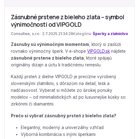
Zásnubné prstene z bieleho zlata – symbol
výnimočnosti od VIPGOLD
Consultee, s.r.o · 2.7.2025 21:34:29
Kategória:
Šperky a zlatníctvo
Zásnuby sú výnimočným momentom
, ktorý si zaslúži
rovnako výnimočný šperk. V e-shope
VIPGOLD.sk
nájdete
zásnubné prstene z bieleho zlata
, ktoré spájajú
originálny dizajn a úctu k tradičnému remeslu.
Každý prsteň z dielne VIPGOLD je precízne vyrobený
slovenskými zlatníkmi, s dôrazom na detail, lesk a
nadčasovosť. Vyberať si môžete zo širokej ponuky
modelov – od minimalistických až po luxusnejšie kúsky so
zirkónmi či diamantmi.
Prečo si vybrať zásnubný prsteň z bieleho zlata?
Elegantný, moderný a univerzálny vzhľad
Výborná kombinácia s inými šperkami