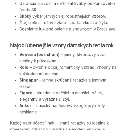
Garancia pravosti a certifikát kvality od Puncového
úradu SR.
Široký výber jemných aj robustnejších vzorov.
Žlté, biele aj ružové zlato – podľa vkusu a štýlu.
Bezplatné luxusné balenie a showroom v Bratislave.
Najobľúbenejšie vzory dámskych retiazok
Venezia (box chain)
– jemný, štvorcový vzor
ideálny k príveskom.
Rolo
– okrúhle očká, romantický vzhľad, vhodný na
každodenné nosenie.
Singapur
– jemne skrúcaná retiazka s jemným
leskom.
Figaro
– striedanie väčších a menších očiek,
elegantný a výraznejší štýl.
Anker
– klasický nadčasový vzor, ktorý nikdy
nesklame.
Každý vzor pôsobí inak – jemné retiazky sú ideálne k
príveskom, zatiaľ čo výraznejšie modely vyniknú aj