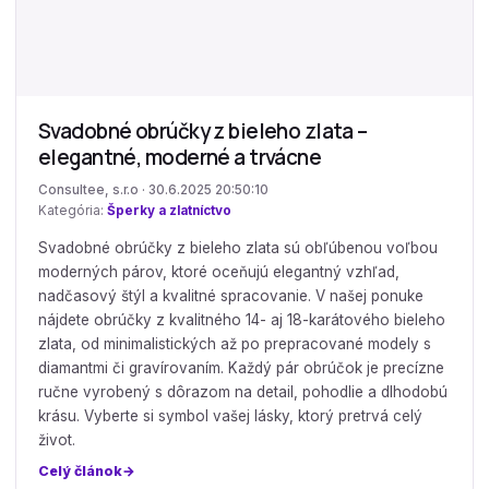
Svadobné obrúčky z bieleho zlata –
elegantné, moderné a trvácne
Consultee, s.r.o · 30.6.2025 20:50:10
Kategória:
Šperky a zlatníctvo
Svadobné obrúčky z bieleho zlata sú obľúbenou voľbou
moderných párov, ktoré oceňujú elegantný vzhľad,
nadčasový štýl a kvalitné spracovanie. V našej ponuke
nájdete obrúčky z kvalitného 14- aj 18-karátového bieleho
zlata, od minimalistických až po prepracované modely s
diamantmi či gravírovaním. Každý pár obrúčok je precízne
ručne vyrobený s dôrazom na detail, pohodlie a dlhodobú
krásu. Vyberte si symbol vašej lásky, ktorý pretrvá celý
život.
Celý článok