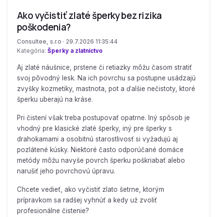
Ako vyčistiť zlaté šperky bez rizika
poškodenia?
Consultee, s.r.o · 29.7.2026 11:35:44
Kategória:
Šperky a zlatníctvo
Aj zlaté náušnice, prstene či retiazky môžu časom stratiť
svoj pôvodný lesk. Na ich povrchu sa postupne usádzajú
zvyšky kozmetiky, mastnota, pot a ďalšie nečistoty, ktoré
šperku uberajú na kráse.
Pri čistení však treba postupovať opatrne. Iný spôsob je
vhodný pre klasické zlaté šperky, iný pre šperky s
drahokamami a osobitnú starostlivosť si vyžadujú aj
pozlátené kúsky. Niektoré často odporúčané domáce
metódy môžu navyše povrch šperku poškriabať alebo
narušiť jeho povrchovú úpravu.
Chcete vedieť, ako vyčistiť zlato šetrne, ktorým
prípravkom sa radšej vyhnúť a kedy už zvoliť
profesionálne čistenie?