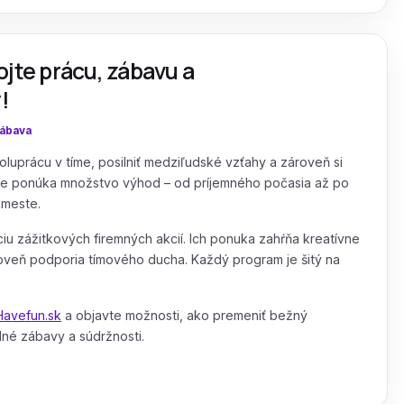
ojte prácu, zábavu a
!
ábava
oluprácu v tíme, posilniť medziľudské vzťahy a zároveň si
lete ponúka množstvo výhod – od príjemného počasia až po
 meste.
ciu zážitkových firemných akcií. Ich ponuka zahŕňa kreatívne
ároveň podporia tímového ducha. Každý program je šitý na
Havefun.sk
a objavte možnosti, ako premeniť bežný
né zábavy a súdržnosti.