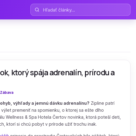
Hľadať články
ok, ktorý spája adrenalín, prírodu a
:
Zábava
 pohyb, výhľady a jemnú dávku adrenalínu?
Zipline patrí
 výlet premeniť na spomienku, o ktorej sa ešte dlho
lu Wellness & Spa Hotela Čertov novinka, ktorá poteší deti,
h, ktorí si chcú pobyt v prírode užiť trochu inak.
náčik
prinesie do prostredia Čertovských hôr zážitok, ktorý