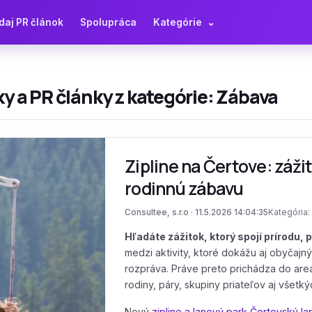
daj PR článok
Spolupráca
Kategórie
⌄
y a PR články z kategórie: Zábava
Zipline na Čertove: zážit
rodinnú zábavu
Consultee, s.r.o · 11.5.2026 14:04:35
Kategória
Hľadáte zážitok, ktorý spojí prírodu,
medzi aktivity, ktoré dokážu aj obyčajný
rozpráva. Práve preto prichádza do areá
rodiny, páry, skupiny priateľov aj všetkýc
Nový
zipline a lanový park Čertovský la