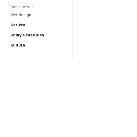
Social Media
Webdesign
Kariéra
Knihy a časopisy
Kultúra
Divadlo
Festivaly
Filmy a TV
Domáce
Herci
Horúce tipy
Zahraničné
Hudba
Koncert
Ľudia a spoločnosť
Osobný rozvoj