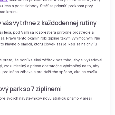
 lesa a pocit slobody. Stačí sa pripnúť, prekonať prvý
ad krajinu.
rý vás vytrhne z každodennej rutiny
aji lesa, pod Vami sa rozprestiera prírodné prostredie a
ť sa. Práve tento okamih robí zipline takým výnimočným. Nie
e to hlavne o emócii, ktorú človek zažije, keď sa na chvíľu
e preto, že ponúka silný zážitok bez toho, aby si vyžadoval
ný, zrozumiteľný a pritom dostatočne výnimočný na to, aby
, pre iného zábava a pre ďalšieho spôsob, ako na chvíľu
vý park so 7 ziplinemi
pre svojich návštevníkov novú atrakciu priamo v areáli