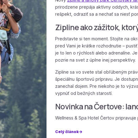
prirodzene prepája aktívny oddych, krásu
rešpekt, odraziť sa a nechať sa niesť pon
Zipline ako zážitok, kto
Predstavte si ten moment. Stojíte na okr
pred Vami je krátke rozhodnutie – pusti
je to len o rýchlosti alebo adrenalíne. J
pozrie na svet z úplne inej perspektívy.
Zipline sa vo svete stal obľúbeným práv
špeciálnu športovú prípravu. Je dostup
zanechal dojem. Pre niekoho je to výzva
vypnúť od bežných starostí.
Novinka na Čertove: lano
Wellness & Spa Hotel Čertov pripravuje 
Celý článok