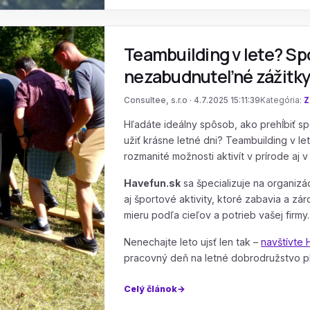
Teambuilding v lete? Sp
nezabudnuteľné zážitky
Consultee, s.r.o · 4.7.2025 15:11:39
Kategória:
Z
Hľadáte ideálny spôsob, ako prehĺbiť sp
užiť krásne letné dni? Teambuilding v 
rozmanité možnosti aktivít v prírode aj v
Havefun.sk
sa špecializuje na organizá
aj športové aktivity, ktoré zabavia a z
mieru podľa cieľov a potrieb vašej firmy.
Nenechajte leto ujsť len tak –
navštívte 
pracovný deň na letné dobrodružstvo pl
Celý článok