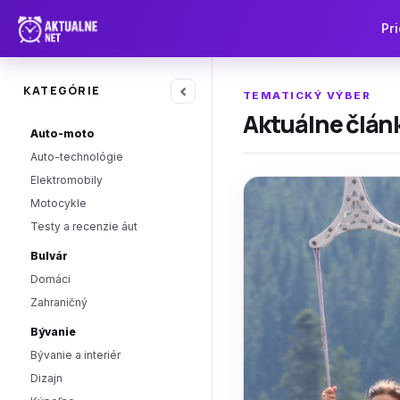
Pri
‹
KATEGÓRIE
TEMATICKÝ VÝBER
Aktuálne článk
Auto-moto
Auto-technológie
Elektromobily
Motocykle
Testy a recenzie áut
Bulvár
Domáci
Zahraničný
Bývanie
Bývanie a interiér
Dizajn