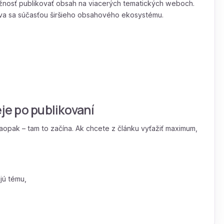
žnosť publikovať obsah na viacerých tematických weboch.
táva sa súčasťou širšieho obsahového ekosystému.
eje po publikovaní
aopak – tam to začína. Ak chcete z článku vyťažiť maximum,
ajú tému,