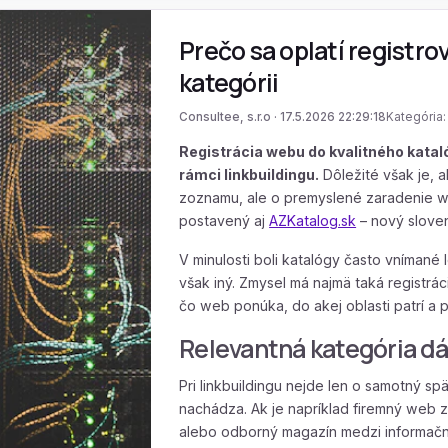
Prečo sa oplatí registro
kategórii
Consultee, s.r.o · 17.5.2026 22:29:18
Kategória
Registrácia webu do kvalitného kata
rámci linkbuildingu.
Dôležité však je,
zoznamu, ale o premyslené zaradenie we
postavený aj
AZKatalog.sk
– nový slove
V minulosti boli katalógy často vníman
však iný. Zmysel má najmä taká registrác
čo web ponúka, do akej oblasti patrí a 
Relevantná kategória dá
Pri linkbuildingu nejde len o samotný sp
nachádza. Ak je napríklad firemný web
alebo odborný magazín medzi informačné