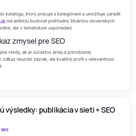
o katalógu, ktorý pracuje s kategóriami a umožňuje zaradiť
.sk
má ambíciu budovať prehľadnú štruktúru slovenských
dne, ale v tematickom usporiadaní.
kaz zmysel pre SEO
ä vtedy, ak je súčasťou širšej a prirodzenej
n odkaz neurobí zázrak, ale kvalitný profil v relevantnom
é
ú výsledky: publikácia v sieti + SEO
:
SEO