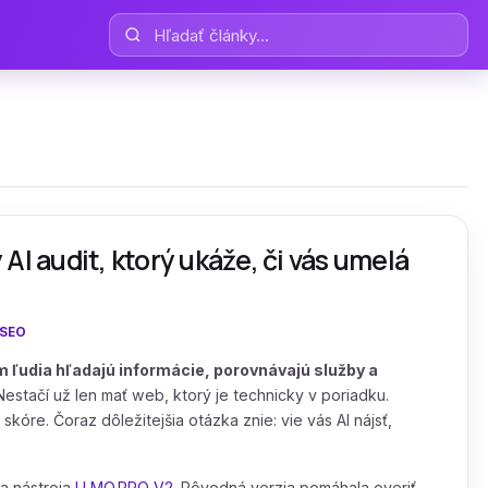
Hľadať články
AI audit, ktorý ukáže, či vás umelá
SEO
 ľudia hľadajú informácie, porovnávajú služby a
estačí už len mať web, ktorý je technicky v poriadku.
kóre. Čoraz dôležitejšia otázka znie: vie vás AI nájsť,
ia nástroja
LLMO.PRO V2
. Pôvodná verzia pomáhala overiť,