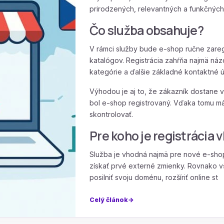
prirodzených, relevantných a funkčnýc
Čo služba obsahuje?
V rámci služby bude e-shop ručne zare
katalógov. Registrácia zahŕňa najmä ná
kategórie a ďalšie základné kontaktné 
Výhodou je aj to, že zákazník dostane 
bol e-shop registrovaný. Vďaka tomu má
skontrolovať.
Pre koho je registrácia
Služba je vhodná najmä pre nové e-shopy
získať prvé externé zmienky. Rovnako v
posilniť svoju doménu, rozšíriť online st
Celý článok