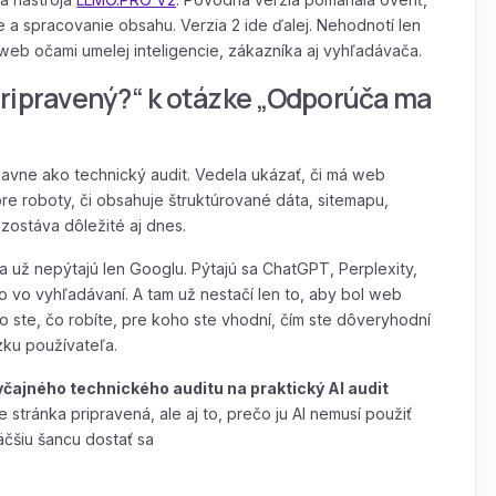
e a spracovanie obsahu. Verzia 2 ide ďalej. Nehodnotí len
web očami umelej inteligencie, zákazníka aj vyhľadávača.
pripravený?“ k otázke „Odporúča ma
avne ako technický audit. Vedela ukázať, či má web
pre roboty, či obsahuje štruktúrované dáta, sitemapu,
 zostáva dôležité aj dnes.
sa už nepýtajú len Googlu. Pýtajú sa ChatGPT, Perplexity,
 vo vyhľadávaní. A tam už nestačí len to, aby bol web
o ste, čo robíte, pre koho ste vhodní, čím ste dôveryhodní
ku používateľa.
čajného technického auditu na praktický AI audit
je stránka pripravená, ale aj to, prečo ju AI nemusí použiť
äčšiu šancu dostať sa