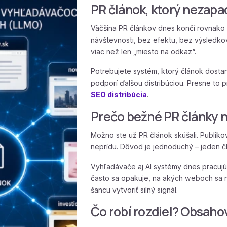
PR článok, ktorý nezapad
Väčšina PR článkov dnes končí rovnako 
návštevnosti, bez efektu, bez výsledko
viac než len „miesto na odkaz“.
Potrebujete systém, ktorý článok dosta
podporí ďalšou distribúciou. Presne to 
SEO distribúcia
.
Prečo bežné PR články 
Možno ste už PR článok skúšali. Publikova
neprídu. Dôvod je jednoduchý – jeden č
Vyhľadávače aj AI systémy dnes pracujú
často sa opakuje, na akých weboch sa 
šancu vytvoriť silný signál.
Čo robí rozdiel? Obsahov