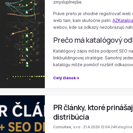
zmysluplnejšie.
Práve preto je vhodné registrovať web d
web tam, kam skutočne patrí.
AZKatalog
webov, kde sa odkazy nezobrazujú náho
Prečo má katalógový od
Katalógový zápis môže podporiť SEO najm
linkbuildingovej stratégie. Samotný jede
katalógu môže pomôcť rozšíriť odkazov
Celý článok
PR články, ktoré prinášaj
distribúcia
Consultee, s.r.o · 21.4.2026 12:04:24
Kategória