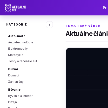
Pri
‹
KATEGÓRIE
TEMATICKÝ VÝBER
Aktuálne článk
Auto-moto
Auto-technológie
Elektromobily
Motocykle
Testy a recenzie áut
Bulvár
Domáci
Zahraničný
Bývanie
Bývanie a interiér
Dizajn