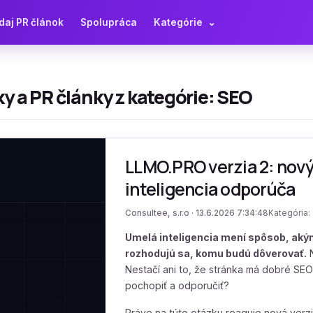
daj PR článok
Spolupráca
Kategórie
⌄
y a PR články z kategórie: SEO
LLMO.PRO verzia 2: nový 
inteligencia odporúča
Consultee, s.r.o · 13.6.2026 7:34:48
Kategória:
Umelá inteligencia mení spôsob, akým
rozhodujú sa, komu budú dôverovať.
N
Nestačí ani to, že stránka má dobré SEO s
pochopiť a odporučiť?
Práve na túto otázku reaguje nová verz