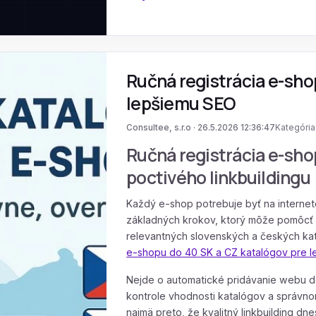
Ručná registrácia e-sho
lepšiemu SEO
Consultee, s.r.o · 26.5.2026 12:36:47
Kategória
Ručná registrácia e-sho
poctivého linkbuildingu
Každý e-shop potrebuje byť na internete
základných krokov, ktorý môže pomôcť pr
relevantných slovenských a českých kat
e-shopu do 40 SK a CZ katalógov pre l
Nejde o automatické pridávanie webu do
kontrole vhodnosti katalógov a správnom
najmä preto, že kvalitný linkbuilding d