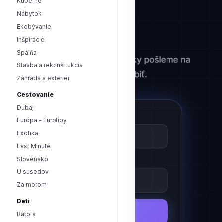
Kúpeľne
Nábytok
Ekobývanie
Inšpirácie
Spálňa
Stavba a rekonštrukcia
Záhrada a exteriér
Cestovanie
Dubaj
Európa - Eurotipy
Exotika
Last Minute
Slovensko
U susedov
Za morom
Deti
Batoľa