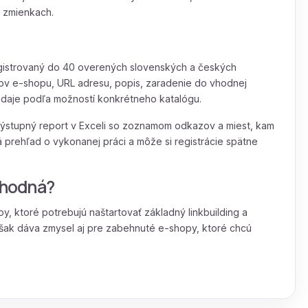
h zmienkach.
gistrovaný do 40 overených slovenských a českých
zov e-shopu, URL adresu, popis, zaradenie do vhodnej
údaje podľa možností konkrétneho katalógu.
výstupný report v Exceli so zoznamom odkazov a miest, kam
 prehľad o vykonanej práci a môže si registrácie spätne
 vhodná?
, ktoré potrebujú naštartovať základný linkbuilding a
šak dáva zmysel aj pre zabehnuté e-shopy, ktoré chcú