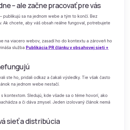
ne – ale začne pracovať pre vás
– publikujú sa na jednom webe a tým to končí. Bez
v. Ak chcete, aby váš obsah reálne fungoval, potrebujete
ne na viacero webov, zasadí ho do kontextu a zároveň ho
prináša služba
Publikácia PR článku v obsahovej sieti +
nefungujú
li ste ho, pridali odkaz a čakali výsledky. Tie však často
lánok na jednom webe nestačí.
 s kontextom. Sledujú, kde všade sa o téme hovorí, ako
nachádza a či dáva zmysel. Jeden izolovaný článok nemá
á sieť a distribúcia