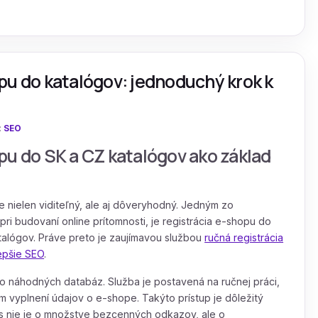
pu do katalógov: jednoduchý krok k
:
SEO
pu do SK a CZ katalógov ako základ
 nielen viditeľný, ale aj dôveryhodný. Jedným zo
i budovaní online prítomnosti, je registrácia e-shopu do
alógov. Práve preto je zaujímavou službou
ručná registrácia
epšie SEO
.
 náhodných databáz. Služba je postavená na ručnej práci,
 vyplnení údajov o e-shope. Takýto prístup je dôležitý
nes nie je o množstve bezcenných odkazov, ale o