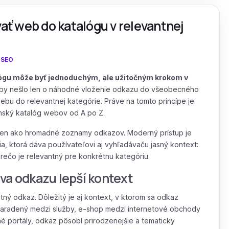
vať web do katalógu v relevantnej
:
SEO
lógu môže byť jednoduchým, ale užitočným krokom v
 aby nešlo len o náhodné vloženie odkazu do všeobecného
bu do relevantnej kategórie. Práve na tomto princípe je
nský katalóg webov od A po Z.
é len ako hromadné zoznamy odkazov. Moderný prístup je
ia, ktorá dáva používateľovi aj vyhľadávaču jasný kontext:
prečo je relevantný pre konkrétnu kategóriu.
va odkazu lepší kontext
ätný odkaz. Dôležitý je aj kontext, v ktorom sa odkaz
 zaradený medzi služby, e-shop medzi internetové obchody
 portály, odkaz pôsobí prirodzenejšie a tematicky