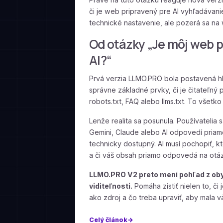
či je web pripravený pre AI vyhľadávani
technické nastavenie, ale pozerá sa na 
Od otázky „Je môj web 
AI?“
Prvá verzia LLMO.PRO bola postavená hl
správne základné prvky, či je čitateľný 
robots.txt, FAQ alebo llms.txt. To všetko
Lenže realita sa posunula. Používatelia 
Gemini, Claude alebo AI odpovedí priamo
technicky dostupný. AI musí pochopiť, kt
a či váš obsah priamo odpovedá na otáz
LLMO.PRO V2 preto mení pohľad z oby
viditeľnosti.
Pomáha zistiť nielen to, či 
ako zdroj a čo treba upraviť, aby mala v
Celý článok