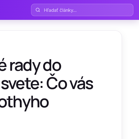
Hľadať články
é rady do
 svete: Čo vás
mothyho