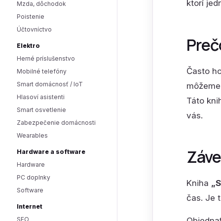
ktorí je
Mzda, dôchodok
Poistenie
Účtovníctvo
Prečo
Elektro
Herné príslušenstvo
Často ho
Mobilné telefóny
Smart domácnosť / IoT
môžeme d
Hlasoví asistenti
Táto kni
Smart osvetlenie
vás.
Zabezpečenie domácnosti
Wearables
Záve
Hardware a software
Hardware
PC doplnky
Kniha
„S
Software
čas. Je 
Internet
Objednať
SEO