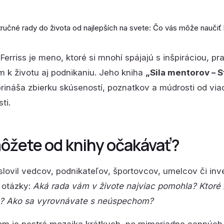
Ferriss je meno, ktoré si mnohí spájajú s inšpiráciou,
m k životu aj podnikaniu. Jeho kniha
„Sila mentorov – S
rináša zbierku skúseností, poznatkov a múdrosti od via
ti.
ôžete od knihy očakávať?
oslovil vedcov, podnikateľov, športovcov, umelcov či inv
 otázky:
Aká rada vám v živote najviac pomohla? Ktoré z
? Ako sa vyrovnávate s neúspechom?