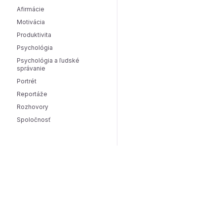
Afirmácie
Motivácia
Produktivita
Psychológia
Psychológia a ľudské
správanie
Portrét
Reportáže
Rozhovory
Spoločnosť
Managment a marketing
Management
Marketing
Email Marketing
Social Media Marketing
Móda a krása
Aktuálne trendy