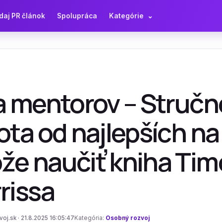
daj PR článok
Spolupráca
Kategórie
⌄
a mentorov – Stručn
ota od najlepších na
že naučiť kniha Ti
rissa
j.sk · 21.8.2025 16:05:47
Kategória:
Osobný rozvoj