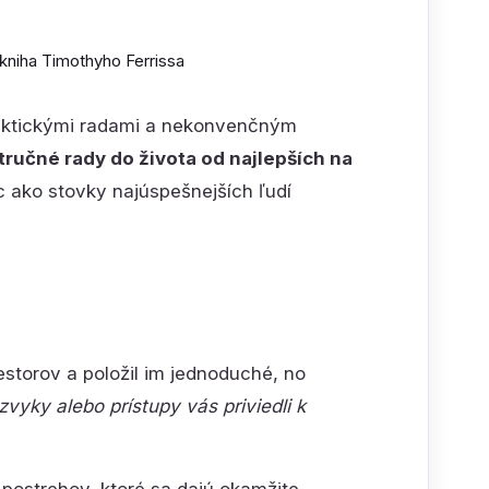
 praktickými radami a nekonvenčným
tručné rady do života od najlepších na
c ako stovky najúspešnejších ľudí
estorov a položil im jednoduché, no
vyky alebo prístupy vás priviedli k