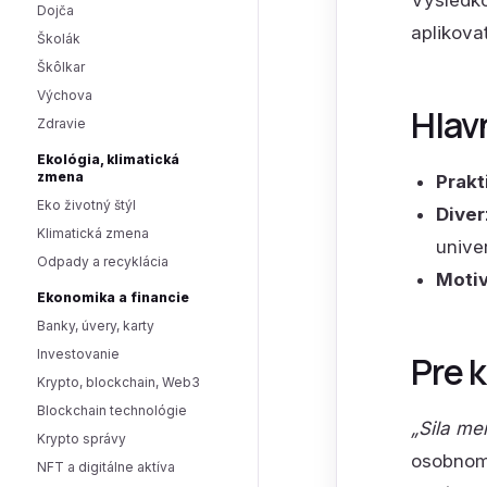
Výsledko
Dojča
aplikova
Školák
Škôlkar
Výchova
Hlav
Zdravie
Ekológia, klimatická
zmena
Prakt
Eko životný štýl
Diver
Klimatická zmena
unive
Odpady a recyklácia
Motiv
Ekonomika a financie
Banky, úvery, karty
Investovanie
Pre 
Krypto, blockchain, Web3
Blockchain technológie
„Sila me
Krypto správy
osobnom 
NFT a digitálne aktíva