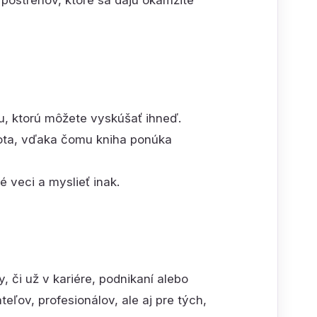
postrehov, ktoré sa dajú okamžite
u, ktorú môžete vyskúšať ihneď.
vota, vďaka čomu kniha ponúka
 veci a myslieť inak.
, či už v kariére, podnikaní alebo
eľov, profesionálov, ale aj pre tých,