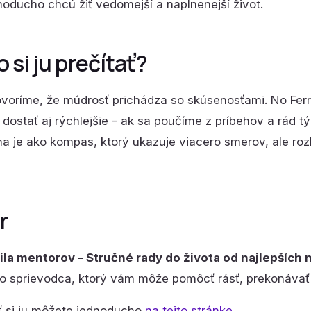
dnoducho chcú žiť vedomejší a naplnenejší život.
 si ju prečítať?
voríme, že múdrosť prichádza so skúsenosťami. No Ferr
ostať aj rýchlejšie – ak sa poučíme z príbehov a rád týc
ha je ako kompas, ktorý ukazuje viacero smerov, ale ro
r
ila mentorov – Stručné rady do života od najlepších 
to sprievodca, ktorý vám môže pomôcť rásť, prekonávať
 si ju môžete jednoducho
na tejto stránke
.