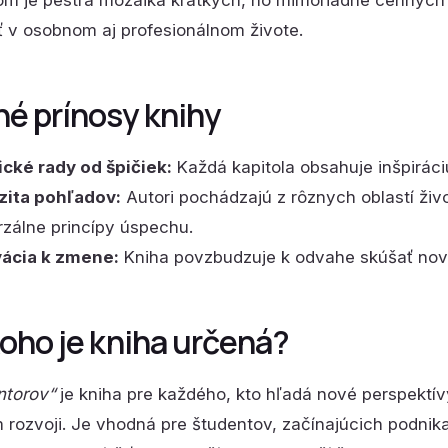
m je pestrá mozaika krátkych, no mimoriadne cenných 
ť v osobnom aj profesionálnom živote.
né prínosy knihy
ické rady od špičiek:
Každá kapitola obsahuje inšpiráci
zita pohľadov:
Autori pochádzajú z rôznych oblastí ži
rzálne princípy úspechu.
ácia k zmene:
Kniha povzbudzuje k odvahe skúšať nové
koho je kniha určená?
ntorov“
je kniha pre každého, kto hľadá nové perspektívy
rozvoji. Je vhodná pre študentov, začínajúcich podnikat