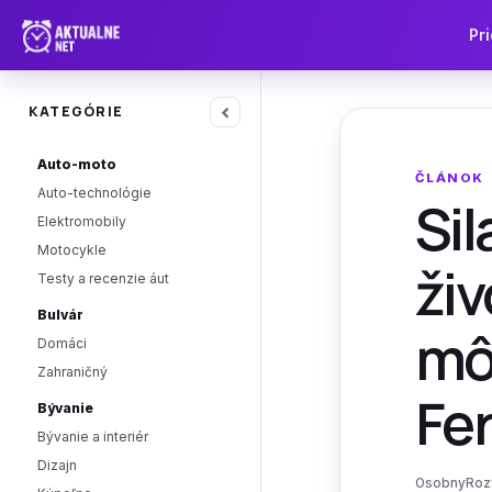
Pri
‹
KATEGÓRIE
Auto-moto
ČLÁNOK
Auto-technológie
Sil
Elektromobily
Motocykle
živ
Testy a recenzie áut
Bulvár
mô
Domáci
Zahraničný
Fer
Bývanie
Bývanie a interiér
Dizajn
OsobnyRozvo