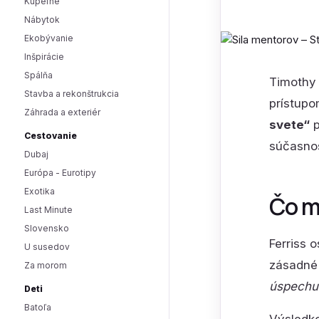
Kúpeľne
Nábytok
Ekobývanie
Inšpirácie
Spálňa
Timothy 
Stavba a rekonštrukcia
prístupo
Záhrada a exteriér
svete“
p
Cestovanie
súčasnos
Dubaj
Európa - Eurotipy
Exotika
Čo m
Last Minute
Slovensko
Ferriss 
U susedov
zásadné
Za morom
úspechu
Deti
Batoľa