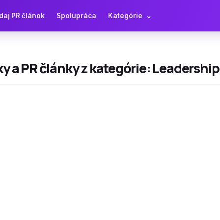
daj PR článok
Spolupráca
Kategórie
⌄
y a PR články z kategórie: Leadership