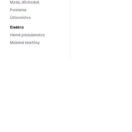
Mzda, dôchodok
Poistenie
Účtovníctvo
Elektro
Herné príslušenstvo
Mobilné telefóny
Smart domácnosť / IoT
Hlasoví asistenti
Smart osvetlenie
Zabezpečenie domácnosti
Wearables
Hardware a software
Hardware
PC doplnky
Software
Internet
SEO